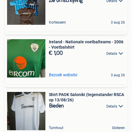
Zie omschrijving
Details
Kortessem
3 aug 26
Ireland - Nationale voetbalteams - 2006
- Voetbalshirt
€ 1,00
Details
Bezoek website
3 aug 26
Shirt PAOK Saloniki (tegenstander RSCA
op 13/08/26)
Bieden
Details
Turnhout
Gisteren