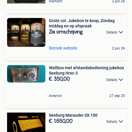
Hamont
2 jun 26
Grote col. Jukebox te koop, Zondag
middag en op afspraak
Zie omschrijving
Details
Bezoek website
2 jun 26
Wallbox met afstandsbediening jukebox
Seeburg Hrsc-3
€ 350,00
Details
Aveyron
27 sep 25
Seeburg Marauder SX 100
€ 1.650,00
Details