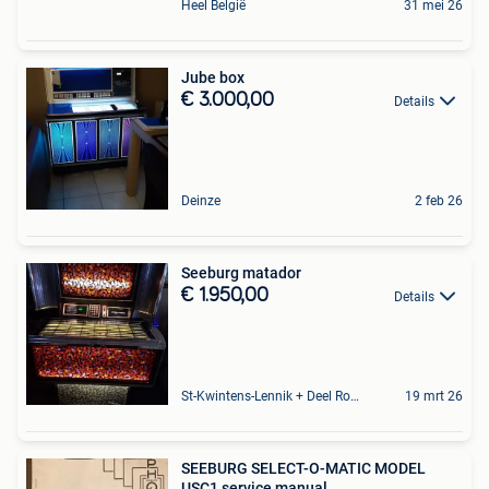
Heel België
31 mei 26
Jube box
€ 3.000,00
Details
Deinze
2 feb 26
Seeburg matador
€ 1.950,00
Details
St-Kwintens-Lennik + Deel Roosdaal
19 mrt 26
SEEBURG SELECT-O-MATIC MODEL
USC1 service manual