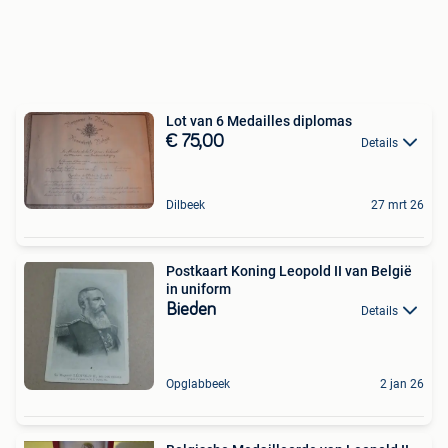
Lot van 6 Medailles diplomas
€ 75,00
Details
Dilbeek
27 mrt 26
Postkaart Koning Leopold II van België
in uniform
Bieden
Details
Opglabbeek
2 jan 26