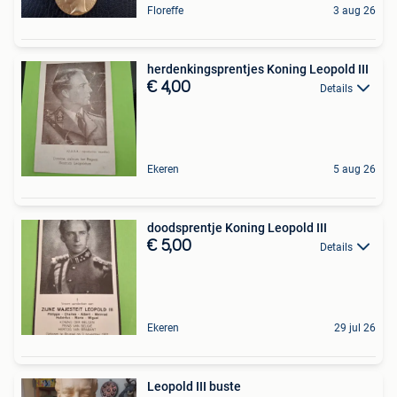
Floreffe
3 aug 26
herdenkingsprentjes Koning Leopold III
€ 4,00
Details
Ekeren
5 aug 26
doodsprentje Koning Leopold III
€ 5,00
Details
Ekeren
29 jul 26
Leopold III buste