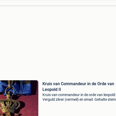
Kruis van Commandeur in de Orde van
Leopold II
Kruis van commandeur in de orde van leopold i
Verguld zilver (vermeil) en email. Gehalte stem
in de ring. ÉÉNtalige versie “l’union fait la force
Circa 1918-1940, van uitzonderlijke kwaliteit.