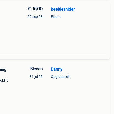
€ 15,00
beeldesnider
20 sep 23
Elsene
Bieden
Danny
ning
31 jul 25
Opglabbeek
ld ii.