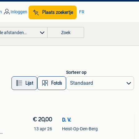
n
Inloggen
FR
Plaats zoekertje
lle afstanden…
Zoek
Sorteer op
Lijst
Foto’s
€ 20,00
D. V.
13 apr 26
Heist-Op-Den-Berg
 €10