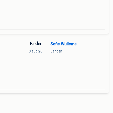
per.
Bieden
Sofie Wullems
3 aug 26
Landen