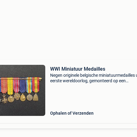
WWI Miniatuur Medailles
Negen originele belgische miniatuurmedailles u
eerste wereldoorlog, gemonteerd op een
bronskleurige speld. De medaillebar bestaat ui
miniaturen van de volgende onderscheidingen:
ridder in de l
Ophalen of Verzenden