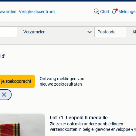
waarden
Veiligheidscentrum
Chat
Meldinge
Verzamelen
A
ld'
Ontvang meldingen van
 je zoekopdracht
nieuwe zoekresultaten
Lot 71: Leopold II medaille
Zie zeker ook mijn andere aanbiedingen
verzendkosten in belgië: gewone enveloppe €4
bpost mini €6 bpost gewoon €8 bpost secure