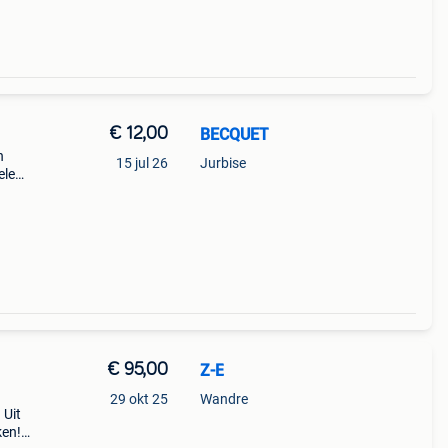
€ 12,00
BECQUET
n
15 jul 26
Jurbise
ele
ten
€ 95,00
Z-E
29 okt 25
Wandre
 Uit
ken!