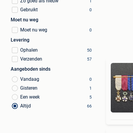
Zo goed als nieuw
1
Gebruikt
0
Moet nu weg
Moet nu weg
0
Levering
Ophalen
50
Verzenden
57
Aangeboden sinds
Vandaag
0
Gisteren
1
Een week
5
Altijd
66