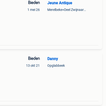
Bieden
Jeune Antique
1 mei 26
Merelbeke+Deel Zwijnaarde
Bieden
Danny
13 okt 21
Opglabbeek