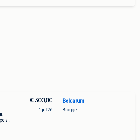
€ 300,00
Belgarum
1 jul 26
Brugge
i.
pels
”.