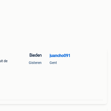
Bieden
juancho091
it de
Gisteren
Gent
t
 -