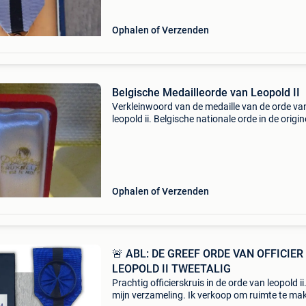
Ophalen of Verzenden
Belgische Medailleorde van Leopold II
Verkleinwoord van de medaille van de orde va
leopold ii. Belgische nationale orde in de origin
doos. Houd rekening met 5€ voor verzendkos
via bpost voor belgië.
Ophalen of Verzenden
🚨 ABL: DE GREEF ORDE VAN OFFICIER
LEOPOLD II TWEETALIG
Prachtig officierskruis in de orde van leopold ii.
mijn verzameling. Ik verkoop om ruimte te ma