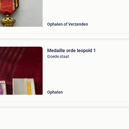
of afhalen risico gewone verzendingen voor ko
Ophalen of Verzenden
Medaille orde leopold 1
Goede staat
Ophalen