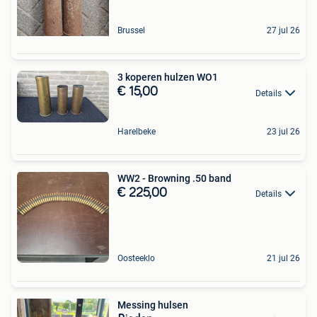
Brussel
27 jul 26
3 koperen hulzen WO1
€ 15,00
Details
Harelbeke
23 jul 26
WW2 - Browning .50 band
€ 225,00
Details
Oosteeklo
21 jul 26
Messing hulsen