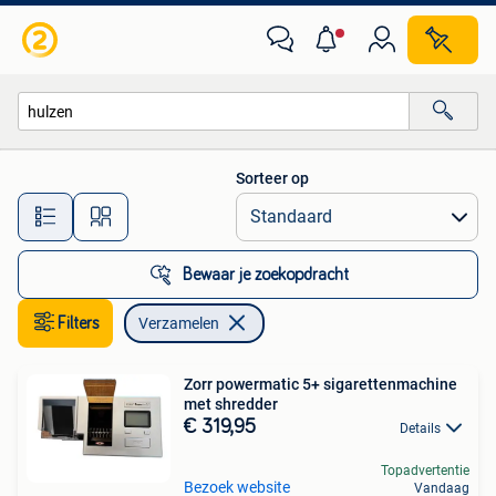
Verzamelen
Sorteer op
Alle afstanden…
Bewaar je zoekopdracht
Filters
Verzamelen
Zorr powermatic 5+ sigarettenmachine
met shredder
€ 319,95
Details
Topadvertentie
Bezoek website
Vandaag