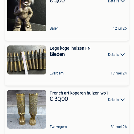
€ 5,00
Details
Balen
12 jul 26
Lege kogel hulzen FN
Bieden
Details
Evergem
17 mei 24
Trench art koperen hulzen wo1
€ 30,00
Details
Zwevegem
31 mei 26