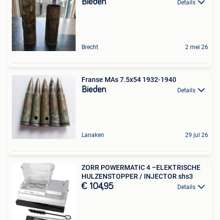
Bieden
Details
Brecht
2 mei 26
Franse MAs 7.5x54 1932-1940
Bieden
Details
Lanaken
29 jul 26
ZORR POWERMATIC 4 –ELEKTRISCHE
HULZENSTOPPER / INJECTOR shs3
€ 104,95
Details