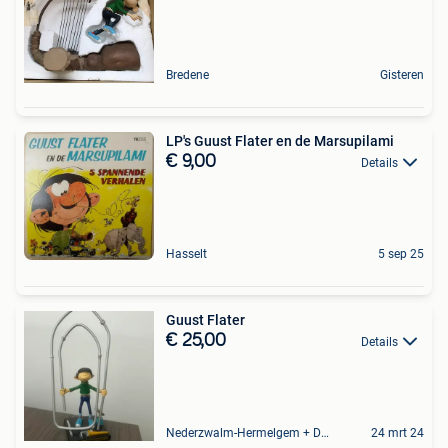
Bredene
Gisteren
LP's Guust Flater en de Marsupilami
€ 9,00
Details
Hasselt
5 sep 25
Guust Flater
€ 25,00
Details
Nederzwalm-Hermelgem + Deel Oudenaarde En Zingem
24 mrt 24