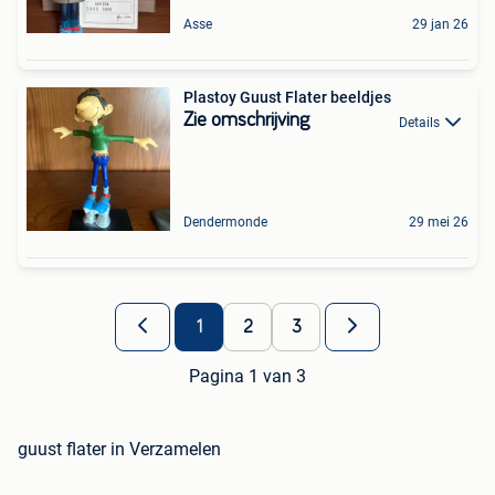
Asse
29 jan 26
Plastoy Guust Flater beeldjes
Zie omschrijving
Details
Dendermonde
29 mei 26
1
2
3
Pagina 1 van 3
guust flater in Verzamelen