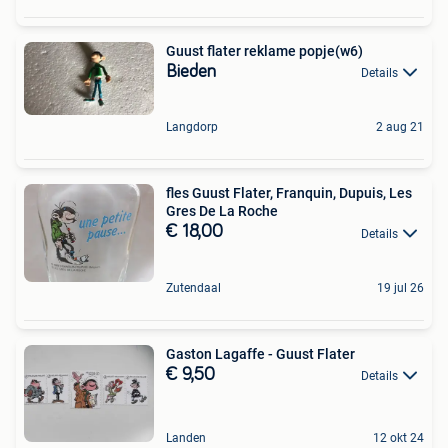
Guust flater reklame popje(w6)
Bieden
Details
Langdorp
2 aug 21
fles Guust Flater, Franquin, Dupuis, Les
Gres De La Roche
€ 18,00
Details
Zutendaal
19 jul 26
Gaston Lagaffe - Guust Flater
€ 9,50
Details
Landen
12 okt 24