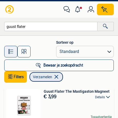
Verzamelen
Sorteer op
Alle afstanden…
Bewaar je zoekopdracht
Filters
Verzamelen
Guust Flater The Mastigaston Magneet
€ 3,99
Details
Topadvertentie