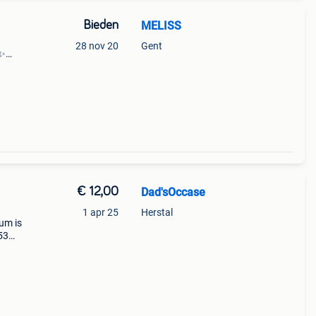
Bieden
MELISS
28 nov 20
Gent
✨️
go: 1
€ 12,00
Dad'sOccase
1 apr 25
Herstal
bum is
53
py
p