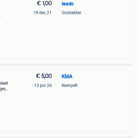
€ 1,00
leedc
19 dec 21
Oostakker
uk
€ 5,00
KMA
pleet
13 jun 26
Neerpelt
jes
de