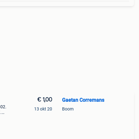
€ 1,00
Gaetan Corremans
 02.
13 okt 20
Boom
.
 11.