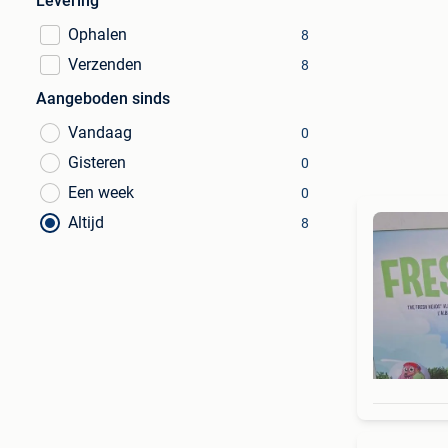
Levering
Ophalen
8
Verzenden
8
Aangeboden sinds
Vandaag
0
Gisteren
0
Een week
0
Altijd
8