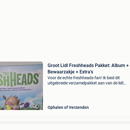
Groot Lidl Freshheads Pakket: Album +
Bewaarzakje + Extra's
Voor de echte freshheads-fan! Ik bied dit
uitgebreide verzamelpakket aan van de lidl
freshheads actie. Hoewel het album zelf niet
helemaal compleet is met de originele nummer
krijg je er ontzettend
Ophalen of Verzenden