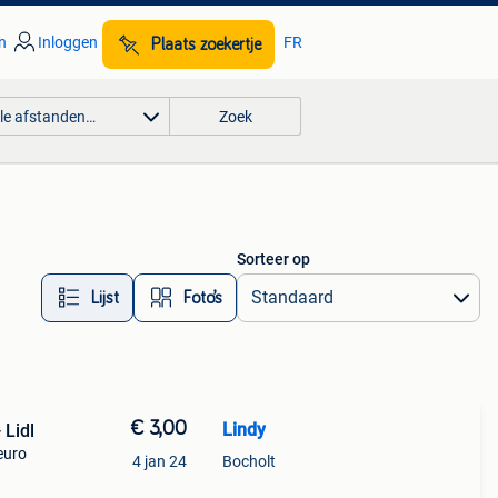
n
Inloggen
FR
Plaats zoekertje
lle afstanden…
Zoek
Sorteer op
Lijst
Foto’s
€ 3,00
Lindy
 Lidl
 euro
4 jan 24
Bocholt