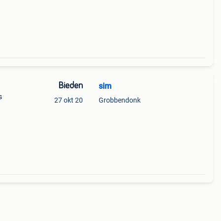
Bieden
sim
s
27 okt 20
Grobbendonk