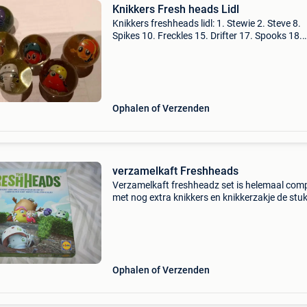
Knikkers Fresh heads Lidl
Knikkers freshheads lidl: 1. Stewie 2. Steve 8.
Spikes 10. Freckles 15. Drifter 17. Spooks 18.
Avoodoo 19. Blue 21. Pups 22. Weenie €1 /st
Ophalen of Verzenden
verzamelkaft Freshheads
Verzamelkaft freshheadz set is helemaal com
met nog extra knikkers en knikkerzakje de stuk
om het doolhof te maken zitten nog nieuw in 
verpakking
Ophalen of Verzenden