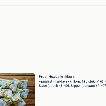
FreshHeads knikkers
~prijslijst~ knikkers - knikker: 1€ / stuk (x16) >
Steve (appel) x3 > 06. Slipper (banaan) x2 > 07
Berry (aardbei) > 10. Freckles (pompelmoes) >
Boomer (granaatappel) >