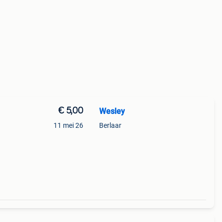
€ 5,00
Wesley
11 mei 26
Berlaar
s,