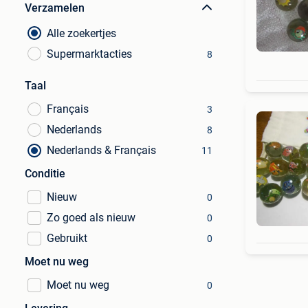
Verzamelen
Alle zoekertjes
Supermarktacties
8
Taal
Français
3
Nederlands
8
Nederlands & Français
11
Conditie
Nieuw
0
Zo goed als nieuw
0
Gebruikt
0
Moet nu weg
Moet nu weg
0