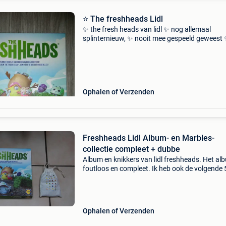
⭐ The freshheads Lidl
✨️ the fresh heads van lidl ✨️ nog allemaal
splinternieuw, ✨️ nooit mee gespeeld geweest 
losse knikkers : pruim: 3 tomaat: 4 pompoen: 4
champion: 3 aardappel: 3 komkommer: 1 man
wortel: 3 radi
Ophalen of Verzenden
Freshheads Lidl Album- en Marbles-
collectie compleet + dubbe
Album en knikkers van lidl freshheads. Het al
foutloos en compleet. Ik heb ook de volgende 
tweepersoonskamers: - 7 x steve (2) - 1 x frap
(03) - 1 x mel (04) - 4 x shaniqua (05) - 2 x slip
Ophalen of Verzenden