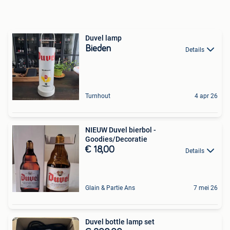
Duvel lamp
Bieden
Details
Turnhout
4 apr 26
NIEUW Duvel bierbol -
Goodies/Decoratie
€ 18,00
Details
Glain & Partie Ans
7 mei 26
Duvel bottle lamp set