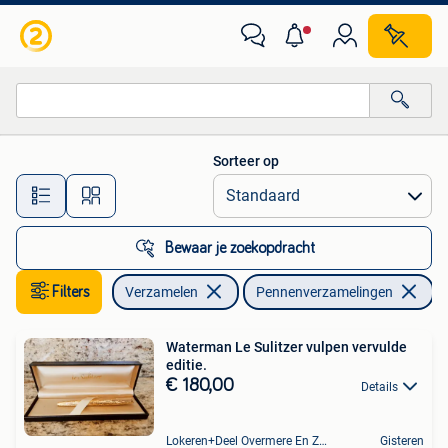
Pennenverzamelingen
Sorteer op
Alle afstanden…
Bewaar je zoekopdracht
Filters
Verzamelen
Pennenverzamelingen
Waterman Le Sulitzer vulpen vervulde
editie.
€ 180,00
Details
Lokeren+Deel Overmere En Zele
Gisteren