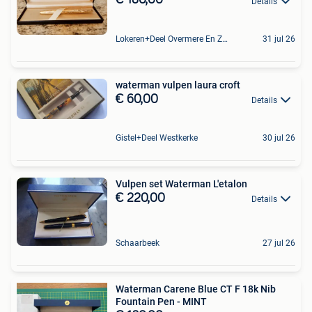
€ 180,00
Details
Lokeren+Deel Overmere En Zele
31 jul 26
waterman vulpen laura croft
€ 60,00
Details
Gistel+Deel Westkerke
30 jul 26
Vulpen set Waterman L'etalon
€ 220,00
Details
Schaarbeek
27 jul 26
Waterman Carene Blue CT F 18k Nib
Fountain Pen - MINT