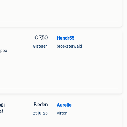
€ 7,50
Hendr55
Gisteren
broeksterwald
lippo
s een
rgeno
Bieden
Aurelie
001
af
25 jul 26
Virton