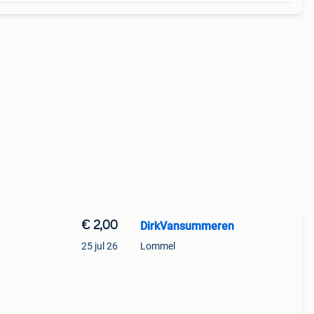
€ 2,00
DirkVansummeren
25 jul 26
Lommel