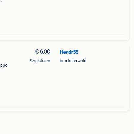
t
€ 6,00
Hendr55
Eergisteren
broeksterwald
lippo
uw en
 kan