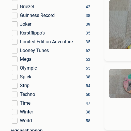
Griezel
42
Guinness Record
38
Joker
39
Kerstflippo's
35
Limited Edition Adventure
35
Looney Tunes
62
Mega
53
Olympic
55
Spiek
38
Strip
54
Techno
50
Time
47
Winter
38
World
58
Eigenschappen