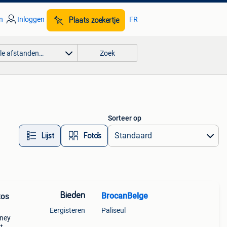
n
Inloggen
FR
Plaats zoekertje
lle afstanden…
Zoek
Sorteer op
Lijst
Foto’s
Bieden
BrocanBelge
tos
Eergisteren
Paliseul
oney