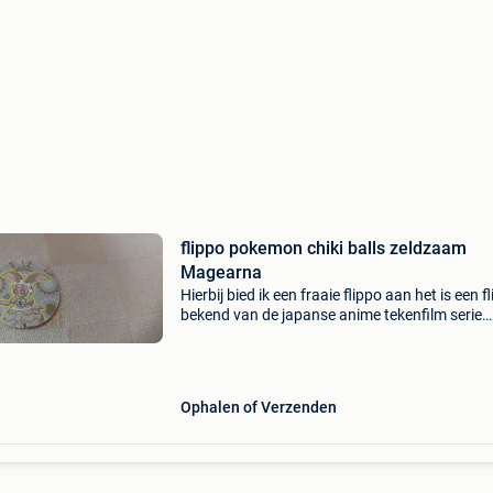
flippo pokemon chiki balls zeldzaam
Magearna
Hierbij bied ik een fraaie flippo aan het is een f
bekend van de japanse anime tekenfilm serie
pokemon met oa, misty, brock en pikachu dit i
originele chiki balls flippo kan je in elkaar kli
Ophalen of Verzenden