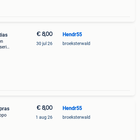
€ 8,00
Hendr55
tias
en
30 jul 26
broeksterwald
serie
s een
€ 8,00
Hendr55
apras
ippo
1 aug 26
broeksterwald
s een