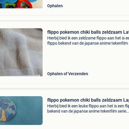
Ophalen
flippo pokemon chiki balls zeldzaam La
Hierbij bied ik een zeldzame flippo aan het is e
flippo bekend van de japanse anime tekenfilm 
pokemon met oa, misty, brock en pikachu dit i
originele chiki balls flippo evolutie van squir
Ophalen of Verzenden
flippo pokemon chiki balls zeldzaam L
Hierbij bied ik een leuke flippo aan het is een fl
bekend van de japanse anime tekenfilm serie
pokemon met oa, misty, brock en pikachu dit i
originele chiki balls flippo nieuw en fraai kan je