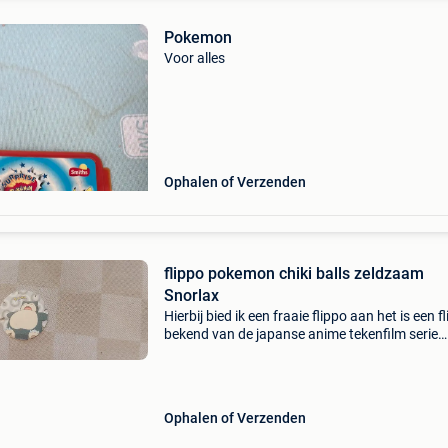
Pokemon
Voor alles
Ophalen of Verzenden
flippo pokemon chiki balls zeldzaam
Snorlax
Hierbij bied ik een fraaie flippo aan het is een f
bekend van de japanse anime tekenfilm serie
pokemon met oa, misty, brock en pikachu dit i
originele chiki balls flippo zeldzaam en nieuw 
Ophalen of Verzenden