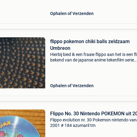
Ophalen of Verzenden
flippo pokemon chiki balls zeldzaam
Umbreon
Hierbij bied ik een fraaie flippo aan het is een f
bekend van de japanse anime tekenfilm serie
pokemon met oa, misty, brock en pikachu dit i
originele chiki balls umbreon mag worden ove
Ophalen of Verzenden
Flippo No. 30 Nintendo POKEMON uit 2
Flippo evolution nr. 30 Pokemon nintendo van
2001 # 184 azumaril tm