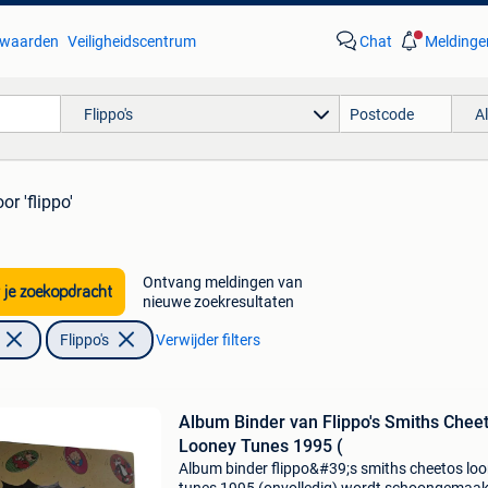
waarden
Veiligheidscentrum
Chat
Meldinge
Flippo's
A
or 'flippo'
Ontvang meldingen van
 je zoekopdracht
nieuwe zoekresultaten
Flippo's
Verwijder filters
Album Binder van Flippo's Smiths Chee
Looney Tunes 1995 (
Album binder flippo&#39;s smiths cheetos lo