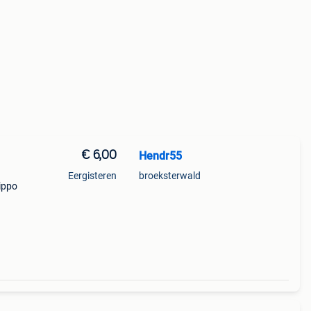
€ 6,00
Hendr55
Eergisteren
broeksterwald
lippo
s een