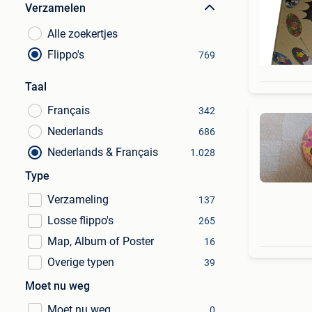
Verzamelen
Alle zoekertjes
Flippo's
769
Taal
Français
342
Nederlands
686
Nederlands & Français
1.028
Type
Verzameling
137
Losse flippo's
265
Map, Album of Poster
16
Overige typen
39
Moet nu weg
Moet nu weg
0