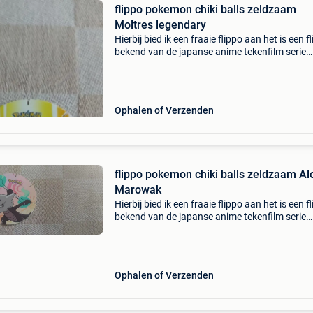
flippo pokemon chiki balls zeldzaam
Moltres legendary
Hierbij bied ik een fraaie flippo aan het is een f
bekend van de japanse anime tekenfilm serie
pokemon met oa , misty, brock en pikachu dit i
legendary bird moltres chiki balls flippo deze f
Ophalen of Verzenden
flippo pokemon chiki balls zeldzaam Al
Marowak
Hierbij bied ik een fraaie flippo aan het is een f
bekend van de japanse anime tekenfilm serie
pokemon met oa , misty, brock en pikachu dit i
orginele chiki balls alolan marowak deze flipp
Ophalen of Verzenden