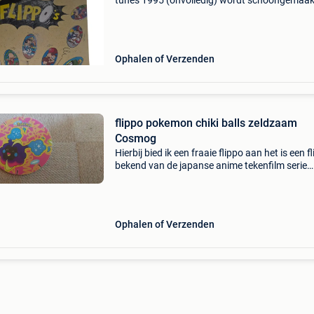
tunes 1995 (onvolledig) wordt schoongemaak
Ophalen of Verzenden
flippo pokemon chiki balls zeldzaam
Cosmog
Hierbij bied ik een fraaie flippo aan het is een f
bekend van de japanse anime tekenfilm serie
pokemon met oa, misty, brock en pikachu nie
origineel chiki balls flippo cosmog deze flippo
Ophalen of Verzenden