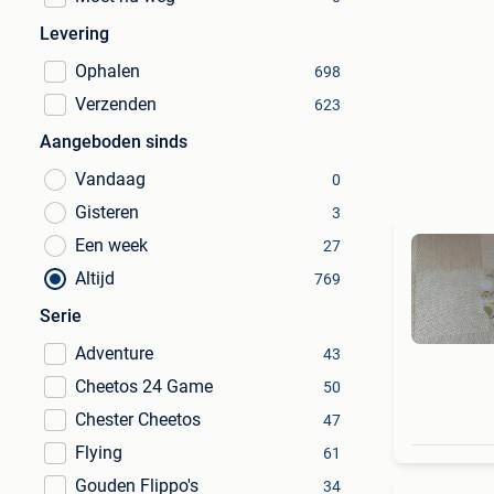
Levering
Ophalen
698
Verzenden
623
Aangeboden sinds
Vandaag
0
Gisteren
3
Een week
27
Altijd
769
Serie
Adventure
43
Cheetos 24 Game
50
Chester Cheetos
47
Flying
61
Gouden Flippo's
34