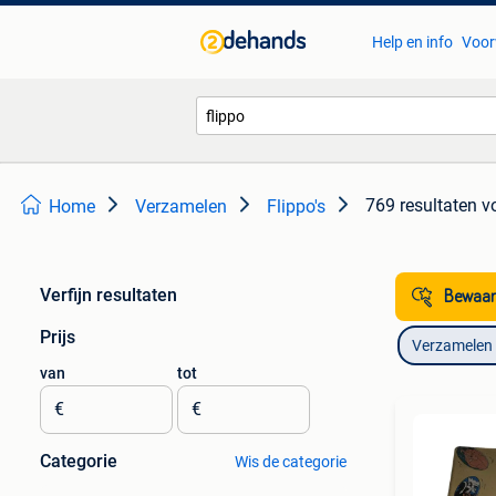
Help en info
Voor
769 resultaten
vo
Home
Verzamelen
Flippo's
Verfijn resultaten
Bewaar
Prijs
Verzamelen
van
tot
€
€
Categorie
Wis de categorie