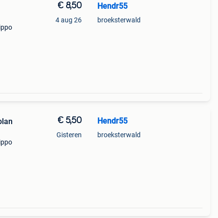
€ 8,50
Hendr55
4 aug 26
broeksterwald
lippo
s een
€ 5,50
Hendr55
olan
Gisteren
broeksterwald
lippo
s een
o