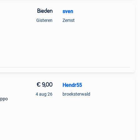
Bieden
sven
Gisteren
Zemst
€ 9,00
Hendr55
4 aug 26
broeksterwald
lippo
s een
sn