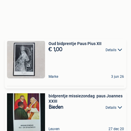
Oud bidprentje Paus Pius XII
€ 1,00
Details
Marke
3 jun 26
bidprentje missiezondag paus Joannes
XXIII
Bieden
Details
Leuven
27 dec 20