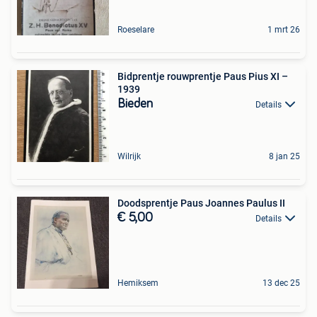
Roeselare
1 mrt 26
Bidprentje rouwprentje Paus Pius XI –
1939
Bieden
Details
Wilrijk
8 jan 25
Doodsprentje Paus Joannes Paulus II
€ 5,00
Details
Hemiksem
13 dec 25