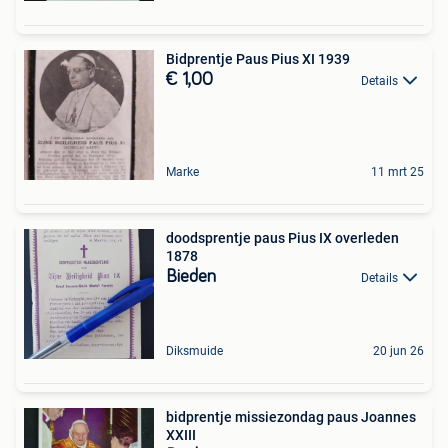
Bidprentje Paus Pius XI 1939
€ 1,00
Details
Marke
11 mrt 25
doodsprentje paus Pius IX overleden
1878
Bieden
Details
Diksmuide
20 jun 26
bidprentje missiezondag paus Joannes
XXIII