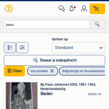
Bidprentjes en Rouwkaarten
Sorteer op
Alle afstanden…
Bewaar je zoekopdracht
Filters
Verzamelen
Bidprentjes en Rouwkaarten
Bp Paus Johannes XXIII, 1881-1963,
Nederlandstalig
Bieden
Details