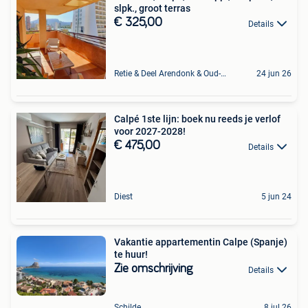
slpk., groot terras
€ 325,00
Details
Retie & Deel Arendonk & Oud-Turnhout
24 jun 26
Calpé 1ste lijn: boek nu reeds je verlof
voor 2027-2028!
€ 475,00
Details
Diest
5 jun 24
Vakantie appartementin Calpe (Spanje)
te huur!
Zie omschrijving
Details
Schilde
8 jul 26