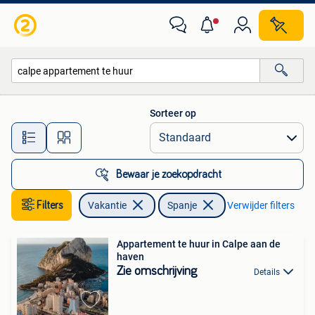
Vakantiehuizen | Spanje
Sorteer op
Alle afstanden…
Bewaar je zoekopdracht
Filters
Vakantie
Spanje
Verwijder filters
Appartement te huur in Calpe aan de
haven
Zie omschrijving
Details