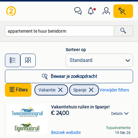
Vakantiehuizen | Spanje
Sorteer op
Alle afstanden…
Bewaar je zoekopdracht
Filters
Vakantie
Spanje
Verwijder filters
Vakantiehuis ruilen in Spanje!
€ 24,00
Details
Topadvertentie
Bezoek website
19 feb 26