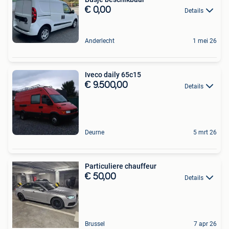
€ 0,00
Details
Anderlecht
1 mei 26
Iveco daily 65c15
€ 9.500,00
Details
Deurne
5 mrt 26
Particuliere chauffeur
€ 50,00
Details
Brussel
7 apr 26