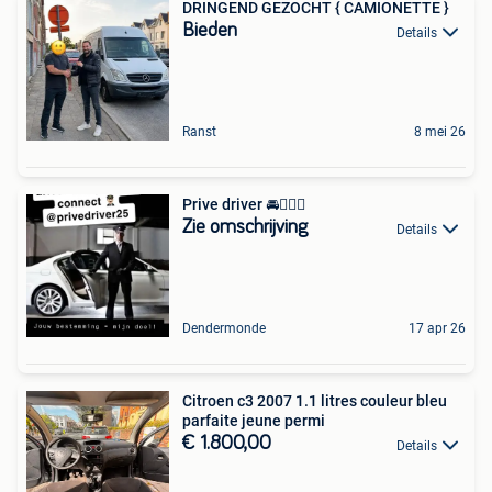
DRINGEND GEZOCHT { CAMIONETTE }
Bieden
Details
Ranst
8 mei 26
Prive driver 🚘👨🏻‍✈️
Zie omschrijving
Details
Dendermonde
17 apr 26
Citroen c3 2007 1.1 litres couleur bleu
parfaite jeune permi
€ 1.800,00
Details