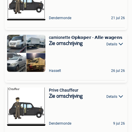
Dendermonde
21 jul 26
camionette 𝗢𝗽𝗸𝗼𝗽𝗲𝗿 - 𝗔𝗹𝗹𝗲 𝘄𝗮𝗴𝗲𝗻𝘀️
Zie omschrijving
Details
Hasselt
26 jul 26
Prive Chauffeur ‍️
Zie omschrijving
Details
Dendermonde
9 jul 26