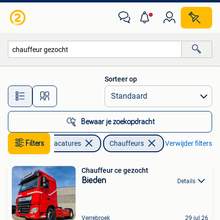
Vacatures | Chauffeurs
Sorteer op
Alle afstanden…
Bewaar je zoekopdracht
Filters
Vacatures
Chauffeurs
Verwijder filters
Chauffeur ce gezocht
Bieden
Details
Verrebroek
29 jul 26