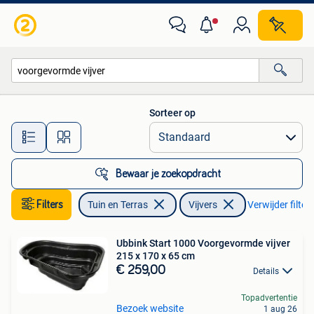
Vijvers
Sorteer op
Alle afstanden…
Bewaar je zoekopdracht
Filters
Tuin en Terras
Vijvers
Verwijder filter
Ubbink Start 1000 Voorgevormde vijver
215 x 170 x 65 cm
€ 259,00
Details
Topadvertentie
Bezoek website
1 aug 26