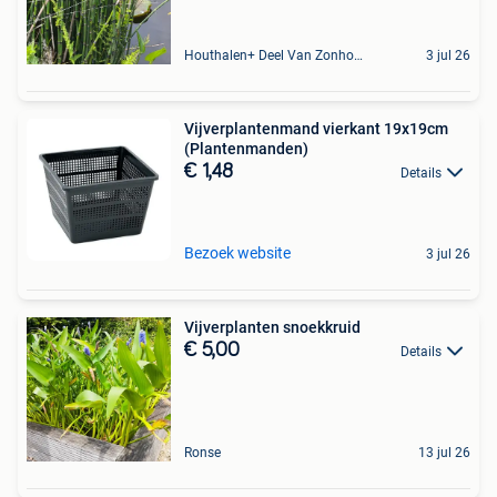
Houthalen+ Deel Van Zonhoven En Zolder
3 jul 26
Vijverplantenmand vierkant 19x19cm
(Plantenmanden)
€ 1,48
Details
Bezoek website
3 jul 26
Vijverplanten snoekkruid
€ 5,00
Details
Ronse
13 jul 26