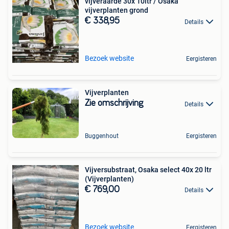
vijveraarde 30x 10ltr / Osaka
vijverplanten grond
€ 338,95
Details
Bezoek website
Eergisteren
Vijverplanten
Zie omschrijving
Details
Buggenhout
Eergisteren
Vijversubstraat, Osaka select 40x 20 ltr
(Vijverplanten)
€ 769,00
Details
Bezoek website
Eergisteren