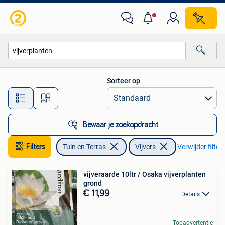
Vijvers
Sorteer op
Alle afstanden…
Bewaar je zoekopdracht
Filters
Tuin en Terras
Vijvers
Verwijder filter
vijveraarde 10ltr / Osaka vijverplanten
grond
€ 11,99
Details
Topadvertentie