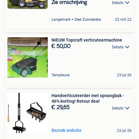
Zie omschrijving
Details
Langemark + Deel Zonnebeke
22 mrt 22
NIEUW Topcraft verticuteermachine
€ 50,00
Details
Templeuve
23 jul 26
Handverticuteerder met opvangbak -
46% korting! Retour deal
€ 29,65
Details
Bezoek website
23 jul 26