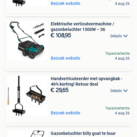
Bezoek website
4 aug 26
Elektrische verticuteermachine /
gazonbeluchter 1500W – 36
€ 108,95
Details
Topadvertentie
Bezoek website
4 aug 26
Handverticuteerder met opvangbak -
46% korting! Retour deal
€ 29,65
Details
Topadvertentie
Bezoek website
4 aug 26
Gazonbeluchter billy goat te huur