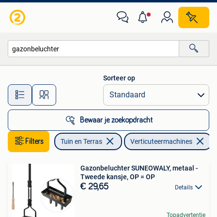
Verticuteermachines
Sorteer op
Alle afstanden…
Bewaar je zoekopdracht
Filters
Tuin en Terras
Verticuteermachines
V
Gazonbeluchter SUNEOWALY, metaal -
Tweede kansje, OP = OP
€ 29,65
Details
Topadvertentie