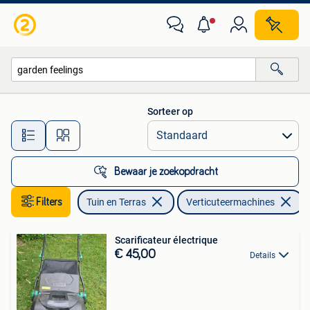
Verticuteermachines
Sorteer op
Alle afstanden…
Bewaar je zoekopdracht
Filters
Tuin en Terras
Verticuteermachines
V
Scarificateur électrique
€ 45,00
Details