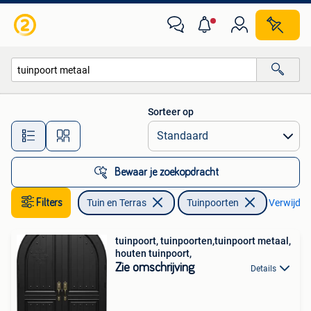
Tuinpoorten
Sorteer op
Alle afstanden…
Bewaar je zoekopdracht
Filters
Tuin en Terras
Tuinpoorten
Verwijder 
tuinpoort, tuinpoorten,tuinpoort metaal,
houten tuinpoort,
Zie omschrijving
Details