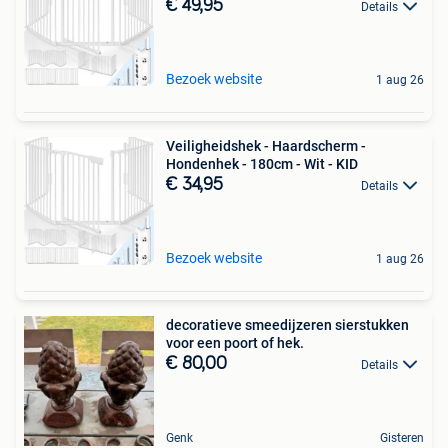
€ 49,95
Details
Bezoek website
1 aug 26
Veiligheidshek - Haardscherm -
Hondenhek - 180cm - Wit - KID
€ 34,95
Details
Bezoek website
1 aug 26
decoratieve smeedijzeren sierstukken
voor een poort of hek.
€ 80,00
Details
Genk
Gisteren