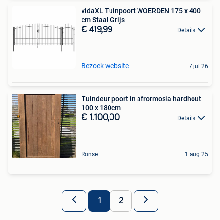
vidaXL Tuinpoort WOERDEN 175 x 400
cm Staal Grijs
€ 419,99
Details
Bezoek website
7 jul 26
Tuindeur poort in afrormosia hardhout
100 x 180cm
€ 1.100,00
Details
Ronse
1 aug 25
1
2