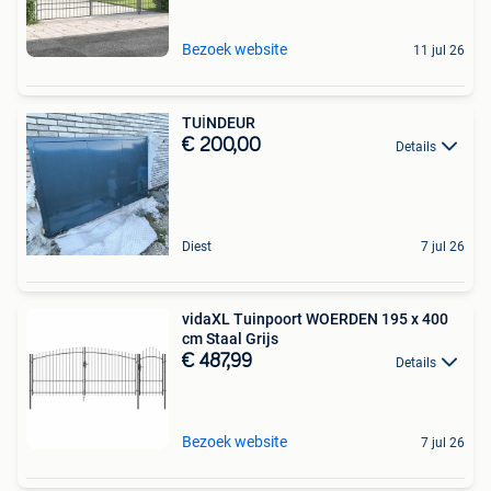
Bezoek website
11 jul 26
TUİNDEUR
€ 200,00
Details
Diest
7 jul 26
vidaXL Tuinpoort WOERDEN 195 x 400
cm Staal Grijs
€ 487,99
Details
Bezoek website
7 jul 26