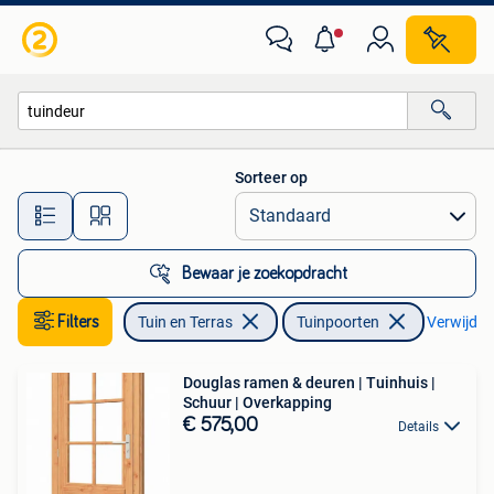
Tuinpoorten
Sorteer op
Alle afstanden…
Bewaar je zoekopdracht
Filters
Tuin en Terras
Tuinpoorten
Verwijder 
Douglas ramen & deuren | Tuinhuis |
Schuur | Overkapping
€ 575,00
Details