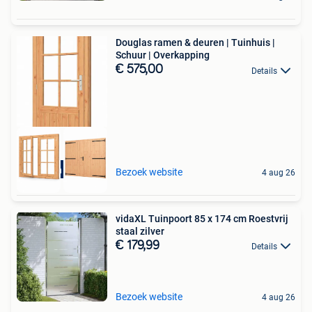
Douglas ramen & deuren | Tuinhuis |
Schuur | Overkapping
€ 575,00
Details
Bestel in webshop!
Bezoek website
4 aug 26
vidaXL Tuinpoort 85 x 174 cm Roestvrij
staal zilver
€ 179,99
Details
Bezoek website
4 aug 26