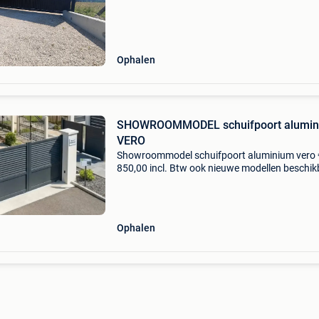
en mogelijk met gemotoriseerde bediening prij
vana
Ophalen
SHOWROOMMODEL schuifpoort alumi
VERO
Showroommodel schuifpoort aluminium vero 
850,00 incl. Btw ook nieuwe modellen beschi
vanaf €1199 showroommodel ==> kan lichte
gebruikssporen/ transportsporen vertonen. H
showroom
Ophalen