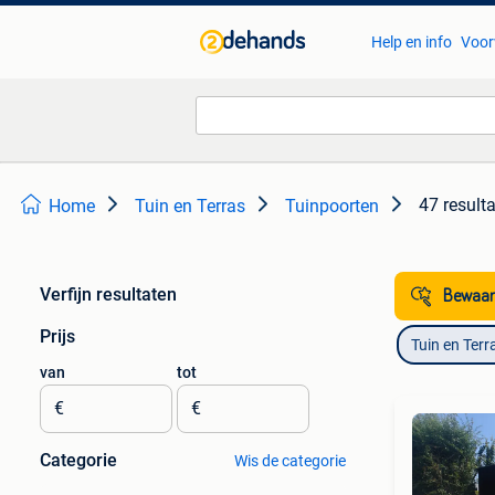
Help en info
Voor
47 result
Home
Tuin en Terras
Tuinpoorten
Verfijn resultaten
Bewaar
Prijs
Tuin en Terr
van
tot
€
€
Categorie
Wis de categorie