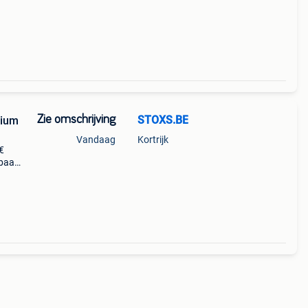
s
Zie omschrijving
STOXS.BE
nium
Vandaag
Kortrijk
€
kbaar
et