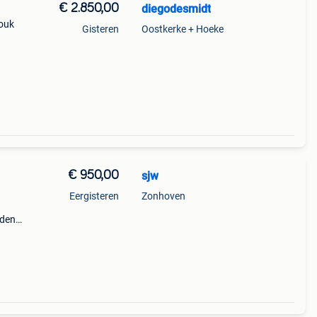
€ 2.850,00
diegodesmidt
douk
Gisteren
Oostkerke + Hoeke
ten
op de
€ 950,00
sjw
Eergisteren
Zonhoven
nden
er)