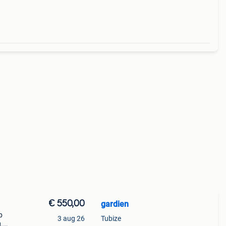
€ 550,00
gardien
b
3 aug 26
Tubize
.