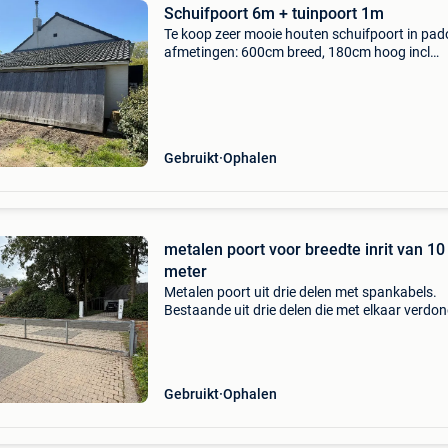
Schuifpoort 6m + tuinpoort 1m
Te koop zeer mooie houten schuifpoort in pa
afmetingen: 600cm breed, 180cm hoog incl
bevestigingsonderdelen en bijhorende tandlat
incl faac schuifpoortaandrijving excl rail waar
poort rijd
Gebruikt
Ophalen
metalen poort voor breedte inrit van 10
meter
Metalen poort uit drie delen met spankabels.
Bestaande uit drie delen die met elkaar verdo
zijn. De poort sluit over een breedte van 10,20
meter. (Totale lengte van de poort is 12,45 met
de hoo
Gebruikt
Ophalen