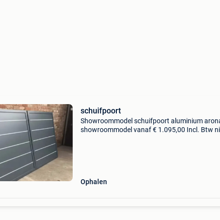
schuifpoort
Showroommodel schuifpoort aluminium aron
showroommodel vanaf € 1.095,00 Incl. Btw n
modellen ook beschikbaar vanaf €1530 incl. 
showroommodel ==> vertoont lichte
gebruiksporen, k
Ophalen