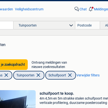
waarden
Veiligheidscentrum
Chat
Meldinge
Tuinpoorten
A
aten
Ontvang meldingen van
 je zoekopdracht
nieuwe zoekresultaten
as
Tuinpoorten
Schuifpoort
Verwijder filters
schuifpoort te koop.
4m 4,5m en 5m strakke stalen schuifpoort me
verticale profilering, duurzame poedercoating
veel privacy. Verkrijgbaar in een ral-kleur naar