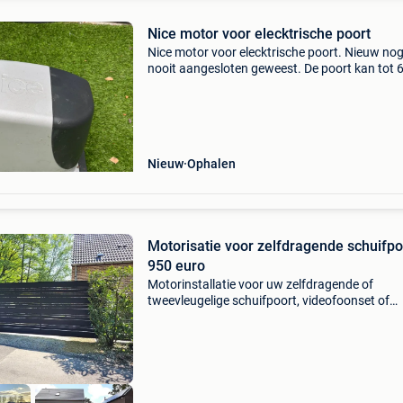
Nice motor voor elecktrische poort
Nice motor voor elecktrische poort. Nieuw no
nooit aangesloten geweest. De poort kan tot 
meter breed zijn.
Nieuw
Ophalen
Motorisatie voor zelfdragende schuifpo
950 euro
Motorinstallatie voor uw zelfdragende of
tweevleugelige schuifpoort, videofoonset of
camera. Tuinverlichting 1.000Kg 950 euro
motorkitpakket + btw, exclusief elektrische
bedrading. Neem voor een offer