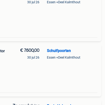
30 jul 26
Essen +Deel Kalmthout
gte
 :
€ 7.600,00
Schuifpoorten
tor
30 jul 26
Essen +Deel Kalmthout
gte
 :