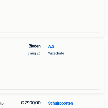
Bieden
A.S
0
3 aug 26
Wijtschate
€ 7.900,00
Schuifpoorten
tor