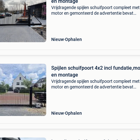
en montage
Vrijdragende spijlen schuifpoort compleet met
motor en gemonteerd de advertentie bevat
volgende : doorrijbreedte : 5000 mm totale lan
schuifpoort : 6800 mm hoogte : 2000 mm kleur
naar keuze beton
Nieuw
Ophalen
Spijlen schuifpoort 4x2 incl fundatie,mo
en montage
Vrijdragende spijlen schuifpoort compleet met
motor en gemonteerd de advertentie bevat
volgende : doorrijbreedte : 4000 mm totale lan
schuifpoort : 5400 mm hoogte : 2000 mm kleur
naar keuze beton
Nieuw
Ophalen