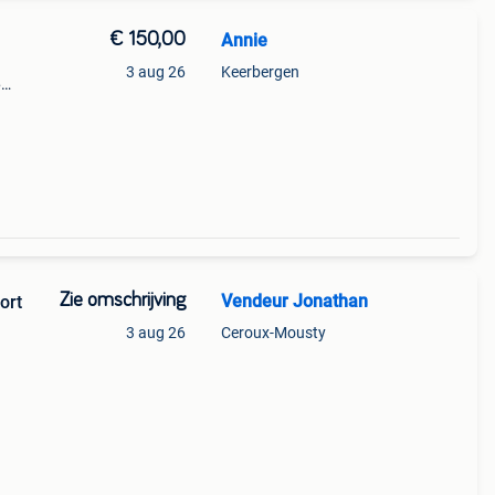
€ 150,00
Annie
g
3 aug 26
Keerbergen
6
Zie omschrijving
Vendeur Jonathan
ort
3 aug 26
Ceroux-Mousty