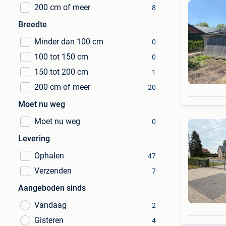
200 cm of meer
8
Breedte
Minder dan 100 cm
0
100 tot 150 cm
0
150 tot 200 cm
1
200 cm of meer
20
Moet nu weg
Moet nu weg
0
Levering
Ophalen
47
Verzenden
7
Aangeboden sinds
Vandaag
2
Gisteren
4