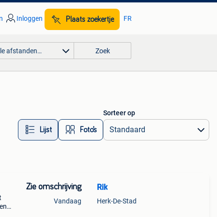
n
Inloggen
FR
Plaats zoekertje
lle afstanden…
Zoek
Sorteer op
Lijst
Foto’s
Zie omschrijving
Rik
t
Vandaag
Herk-De-Stad
 en
 keuze