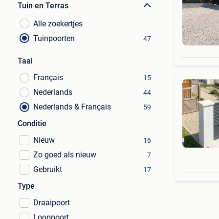
Tuin en Terras
Alle zoekertjes
Tuinpoorten
47
Taal
Français
15
Nederlands
44
Nederlands & Français
59
Conditie
Nieuw
16
Zo goed als nieuw
7
Gebruikt
17
Type
Draaipoort
Looppoort