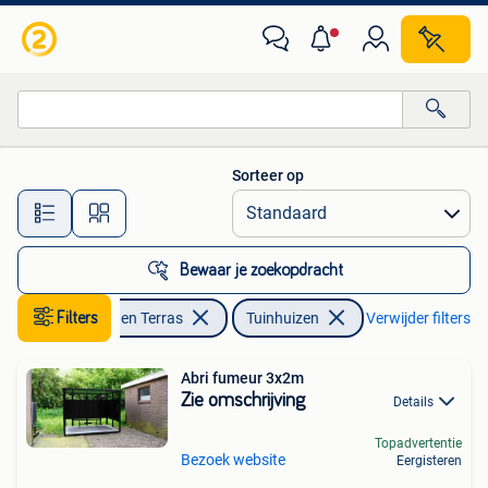
Tuinhuizen
Sorteer op
Alle afstanden…
Bewaar je zoekopdracht
Filters
Tuin en Terras
Tuinhuizen
Verwijder filters
Abri fumeur 3x2m
Zie omschrijving
Details
Topadvertentie
Bezoek website
Eergisteren