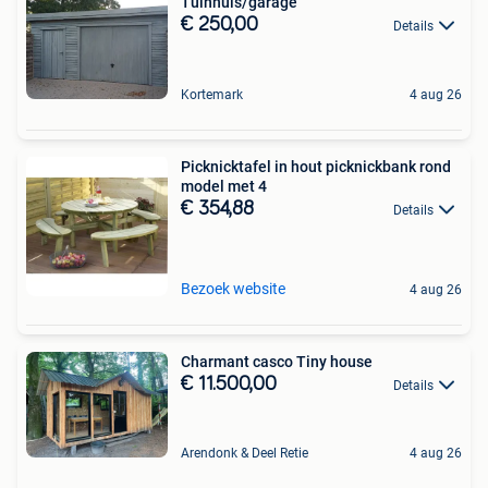
Tuinhuis/garage
€ 250,00
Details
Kortemark
4 aug 26
Picknicktafel in hout picknickbank rond
model met 4
€ 354,88
Details
Bezoek website
4 aug 26
Charmant casco Tiny house
€ 11.500,00
Details
Arendonk & Deel Retie
4 aug 26