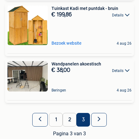
Tuinkast Kadi met puntdak - bruin
€ 199,86
Details
Bezoek website
4 aug 26
Wandpanelen akoestisch
€ 38,00
Details
Beringen
4 aug 26
1
2
3
Pagina 3 van 3