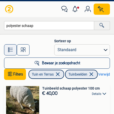
Tuinbeelden
Sorteer op
Alle afstanden…
Bewaar je zoekopdracht
Filters
Tuin en Terras
Tuinbeelden
Verwijder 
Tuinbeeld schaap polyester 100 cm
€ 40,00
Details