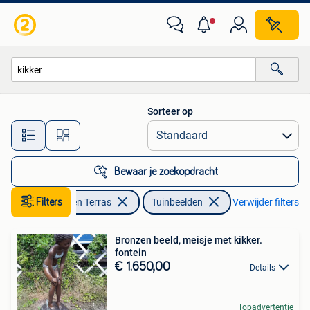
Tuinbeelden
Sorteer op
Alle afstanden…
Bewaar je zoekopdracht
Filters
Tuin en Terras
Tuinbeelden
Verwijder filters
Bronzen beeld, meisje met kikker.
fontein
€ 1.650,00
Details
Topadvertentie