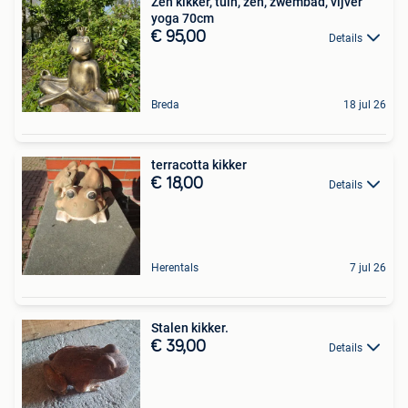
Zen kikker, tuin, zen, zwembad, vijver
yoga 70cm
€ 95,00
Details
Breda
18 jul 26
terracotta kikker
€ 18,00
Details
Herentals
7 jul 26
Stalen kikker.
€ 39,00
Details