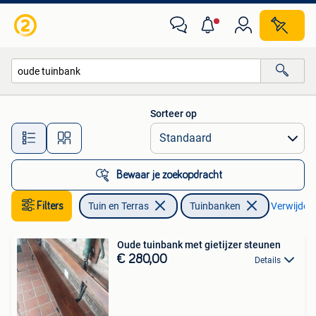
Tuinbanken
Sorteer op
Alle afstanden…
Bewaar je zoekopdracht
Filters
Tuin en Terras
Tuinbanken
Verwijder f
Oude tuinbank met gietijzer steunen
€ 280,00
Details