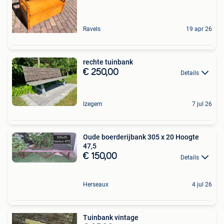
Ravels
19 apr 26
rechte tuinbank
€ 250,00
Details
Izegem
7 jul 26
Oude boerderijbank 305 x 20 Hoogte
47,5
€ 150,00
Details
Herseaux
4 jul 26
Tuinbank vintage