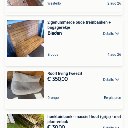
Westerlo
2 aug 26
2 genummerde oude treinbanken +
bagagerekje
Bieden
Details
Brugge
4 aug 26
Roolf living tweezit
€ 350,00
Details
Drongen
Eergisteren
hoektuinbank - massief hout (grijs) - met
plantenbak
€ 30,00
Details