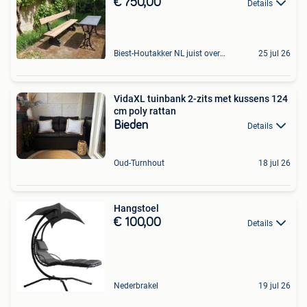
€ 750,00
Details
Biest-Houtakker NL juist over de grens bij Poppel
25 jul 26
VidaXL tuinbank 2-zits met kussens 124
cm poly rattan
Bieden
Details
Oud-Turnhout
18 jul 26
Hangstoel
€ 100,00
Details
Nederbrakel
19 jul 26