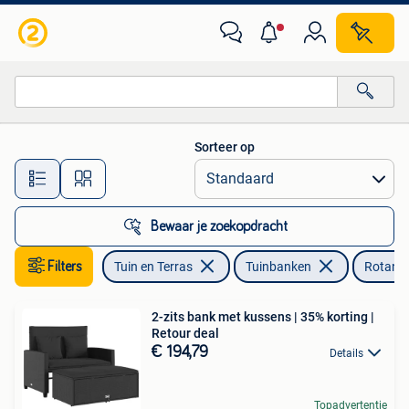
Tuinbanken
Sorteer op
Alle afstanden…
Bewaar je zoekopdracht
Filters
Tuin en Terras
Tuinbanken
Rotan
2-zits bank met kussens | 35% korting |
Retour deal
€ 194,79
Details
Topadvertentie