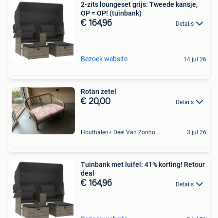
2-zits loungeset grijs: Tweede kansje,
OP = OP! (tuinbank)
€ 164,96
Details
Bezoek website
14 jul 26
Rotan zetel
€ 20,00
Details
Houthalen+ Deel Van Zonhoven En Zolder
3 jul 26
Tuinbank met luifel: 41% korting! Retour
deal
€ 164,96
Details