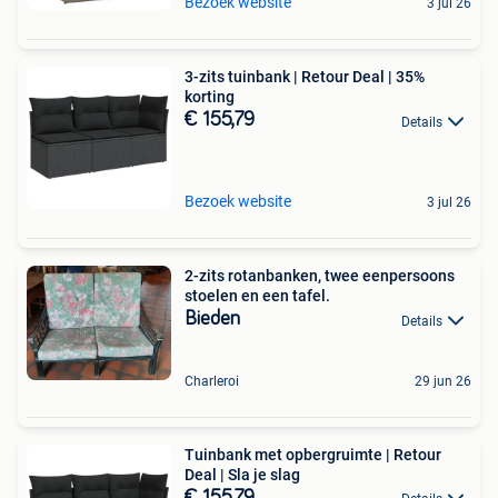
Bezoek website
3 jul 26
3-zits tuinbank | Retour Deal | 35%
korting
€ 155,79
Details
Bezoek website
3 jul 26
2-zits rotanbanken, twee eenpersoons
stoelen en een tafel.
Bieden
Details
Charleroi
29 jun 26
Tuinbank met opbergruimte | Retour
Deal | Sla je slag
€ 155,79