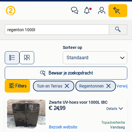
Regentonnen
Sorteer op
Alle afstanden…
Bewaar je zoekopdracht
Filters
Tuin en Terras
Regentonnen
Verwijder
Zwarte UV-hoes voor 1000L IBC
€ 24,99
Details
Topadvertentie
Bezoek website
Vandaag