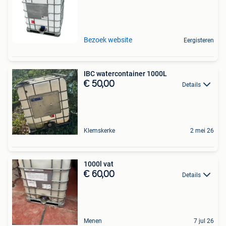
Bezoek website
Eergisteren
IBC watercontainer 1000L
€ 50,00
Details
Klemskerke
2 mei 26
1000l vat
€ 60,00
Details
Menen
7 jul 26