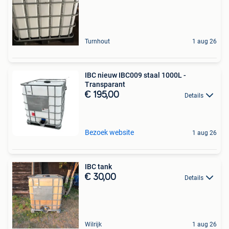
Turnhout
1 aug 26
IBC nieuw IBC009 staal 1000L -
Transparant
€ 195,00
Details
Bezoek website
1 aug 26
IBC tank
€ 30,00
Details
Wilrijk
1 aug 26