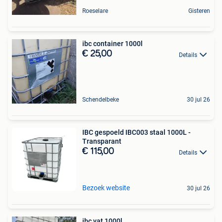
Roeselare
Gisteren
ibc container 1000l
€ 25,00
Details
Schendelbeke
30 jul 26
IBC gespoeld IBC003 staal 1000L -
Transparant
€ 115,00
Details
Bezoek website
30 jul 26
ibc vat 1000l