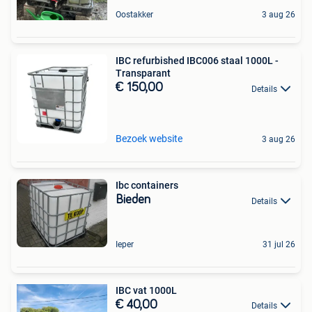
Oostakker
3 aug 26
IBC refurbished IBC006 staal 1000L -
Transparant
€ 150,00
Details
Bezoek website
3 aug 26
Ibc containers
Bieden
Details
Ieper
31 jul 26
IBC vat 1000L
€ 40,00
Details