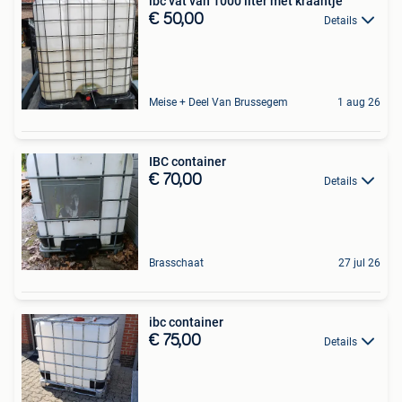
ibc vat van 1000 liter met kraantje
€ 50,00
Details
Meise + Deel Van Brussegem
1 aug 26
IBC container
€ 70,00
Details
Brasschaat
27 jul 26
ibc container
€ 75,00
Details