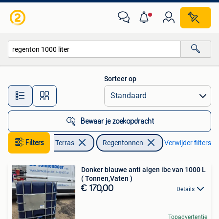
Regentonnen
Sorteer op
Alle afstanden…
Bewaar je zoekopdracht
Filters
Tuin en Terras
Regentonnen
Verwijder filters
Donker blauwe anti algen ibc van 1000 L
( Tonnen,Vaten )
€ 170,00
Details
Topadvertentie