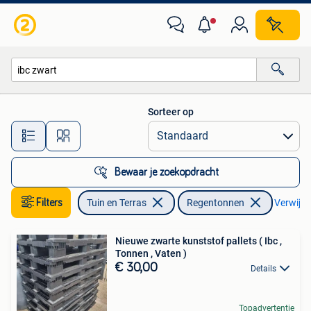
Regentonnen
Sorteer op
Alle afstanden…
Bewaar je zoekopdracht
Filters
Tuin en Terras
Regentonnen
Verwijder
Nieuwe zwarte kunststof pallets ( Ibc ,
Tonnen , Vaten )
€ 30,00
Details
Topadvertentie