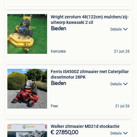
Wright zeroturn 48(122cm) mulchen/zij-
uitworp kawasaki 2 cil
Bieden
Details
Kemzeke
21 jun 26
Ferris IS4500Z zitmaaier met Caterpillar
dieselmotor 28PK
Bieden
Details
Peer
21 jul 26
Walker zitmaaier MD21d stockactie
€ 27.850,00
Details