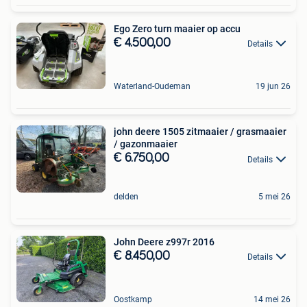
Ego Zero turn maaier op accu
€ 4.500,00
Details
Waterland-Oudeman
19 jun 26
john deere 1505 zitmaaier / grasmaaier
/ gazonmaaier
€ 6.750,00
Details
delden
5 mei 26
John Deere z997r 2016
€ 8.450,00
Details
Oostkamp
14 mei 26