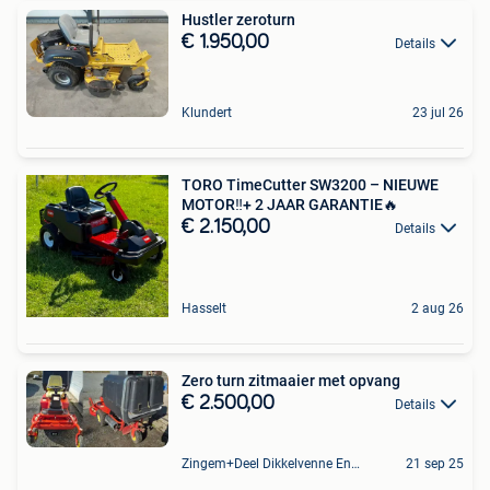
Hustler zeroturn
€ 1.950,00
Details
Klundert
23 jul 26
TORO TimeCutter SW3200 – NIEUWE
MOTOR‼️+ 2 JAAR GARANTIE🔥
€ 2.150,00
Details
Hasselt
2 aug 26
Zero turn zitmaaier met opvang
€ 2.500,00
Details
Zingem+Deel Dikkelvenne En Nederzwalm-Hermelgem
21 sep 25