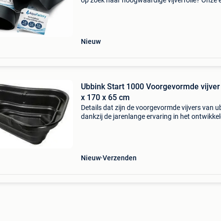
op zoek naar hoogwaardige vijverfolie? Onze
folie is perfect voor het aanleggen van vijvers 
waterpartijen. Flexibel, wortelbestendig en me
Nieuw
Ubbink Start 1000 Voorgevormde vijver
x 170 x 65 cm
Details dat zijn de voorgevormde vijvers van u
dankzij de jarenlange ervaring in het ontwikke
fabriceren van voorgevomde vijvers is ubbink 
betrouwbare en deskundige partner. U bent d
Nieuw
Verzenden