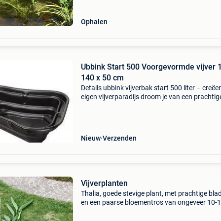
Ophalen
Ubbink Start 500 Voorgevormde vijver 
140 x 50 cm
Details ubbink vijverbak start 500 liter – creëe
eigen vijverparadijs droom je van een prachtig
vijver in je tuin, zonder gedoe met graven en
ingewikkelde aanleg? Met de ubbink vijverbak 
Nieuw
Verzenden
Vijverplanten
Thalia, goede stevige plant, met prachtige bla
en een paarse bloementros van ongeveer 10-
lang. Plant kan tot +/_ 2 m hoog worden,
bloemstengel inbegrepen. Nog enkele exempl