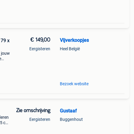
€ 149,00
Vijverkoopjes
179 x
Eergisteren
Heel België
r jouw
e
start
Bezoek website
Zie omschrijving
Gustaaf
deren
Eergisteren
Buggenhout
15 cm
aren