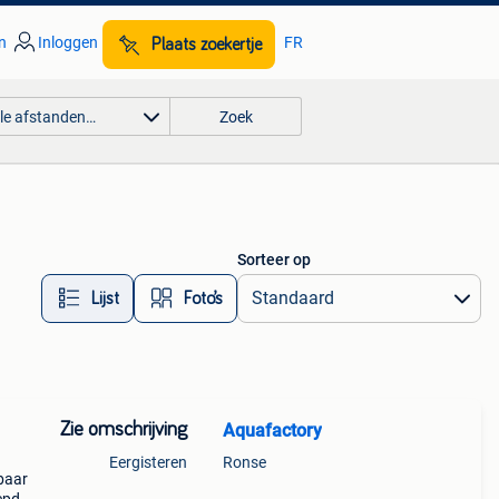
n
Inloggen
FR
Plaats zoekertje
lle afstanden…
Zoek
Sorteer op
Lijst
Foto’s
Zie omschrijving
Aquafactory
Eergisteren
Ronse
baar