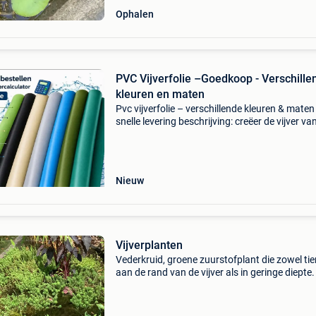
Ophalen
PVC Vijverfolie –Goedkoop - Verschille
kleuren en maten
Pvc vijverfolie – verschillende kleuren & maten 
snelle levering beschrijving: creëer de vijver van
dromen met onze pvc vijverfolie! Verkrijgbaar 
meerdere kleuren, sterk, flexibel en duurza
Nieuw
Vijverplanten
Vederkruid, groene zuurstofplant die zowel tie
aan de rand van de vijver als in geringe diepte.
per plant