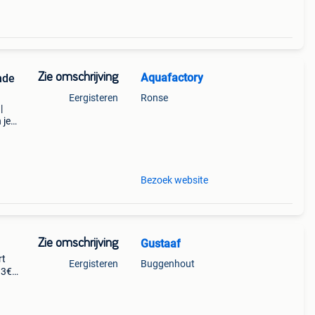
Zie omschrijving
Aquafactory
nde
Eergisteren
Ronse
|
 je
in
Bezoek website
Zie omschrijving
Gustaaf
rt
Eergisteren
Buggenhout
 3€