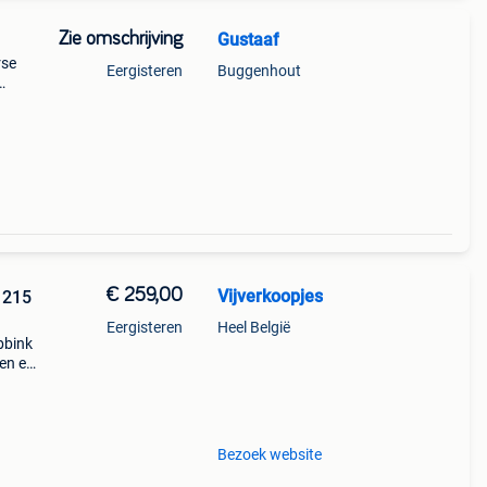
Zie omschrijving
Gustaaf
rse
Eergisteren
Buggenhout
€ 259,00
Vijverkoopjes
 215
Eergisteren
Heel België
bbink
len en
een
us
Bezoek website