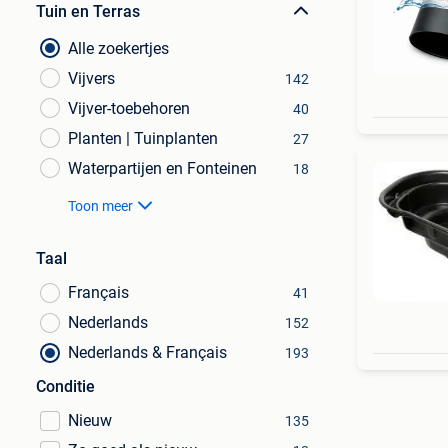
Tuin en Terras
Alle zoekertjes
Vijvers
142
Vijver-toebehoren
40
Planten | Tuinplanten
27
Waterpartijen en Fonteinen
18
Toon meer
Taal
Français
41
Nederlands
152
Nederlands & Français
193
Conditie
Nieuw
135