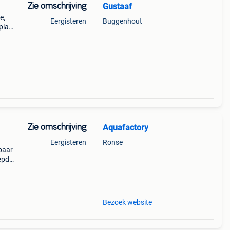
Zie omschrijving
Gustaaf
e,
Eergisteren
Buggenhout
plant
Zie omschrijving
Aquafactory
Eergisteren
Ronse
baar
 epdm
en
t
Bezoek website