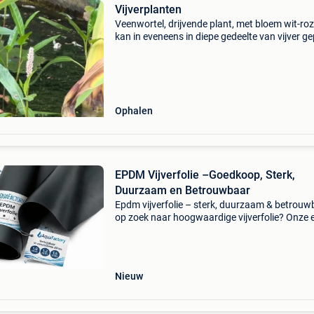
Vijverplanten
Veenwortel, drijvende plant, met bloem wit-roz
kan in eveneens in diepe gedeelte van vijver ge
worden. 3€ per plant
Ophalen
EPDM Vijverfolie –Goedkoop, Sterk,
Duurzaam en Betrouwbaar
Epdm vijverfolie – sterk, duurzaam & betrouw
op zoek naar hoogwaardige vijverfolie? Onze
folie is perfect voor het aanleggen van vijvers 
waterpartijen. Flexibel, wortelbestendig en me
Nieuw