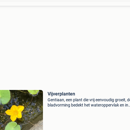
Vijverplanten
Gentiaan, een plant die vrij eenvoudig groeit, d
bladvorming bedekt het wateroppervlak en in
augustus komen mooie gele bloemetjes te
voorschijn. 3€ voor goed gewortelde plant.