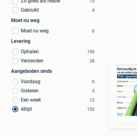
Zo goed als nieuw
13
Gebruikt
4
Moet nu weg
Moet nu weg
0
Levering
Ophalen
150
Verzenden
28
Aangeboden sinds
Vandaag
0
Gisteren
3
Een week
12
Altijd
152