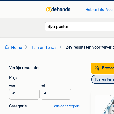
Help en info
Voor
249 resultaten
voor 'vijver 
Home
Tuin en Terras
Verfijn resultaten
Bewaar
Prijs
Tuin en Terr
van
tot
€
€
Categorie
Wis de categorie