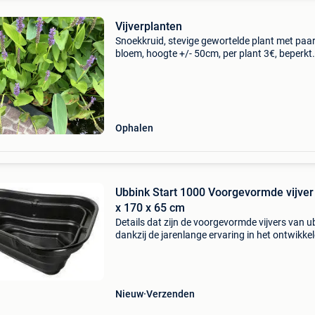
Vijverplanten
Snoekkruid, stevige gewortelde plant met paa
bloem, hoogte +/- 50cm, per plant 3€, beperkt
voorradig.
Ophalen
Ubbink Start 1000 Voorgevormde vijver
x 170 x 65 cm
Details dat zijn de voorgevormde vijvers van u
dankzij de jarenlange ervaring in het ontwikke
fabriceren van voorgevomde vijvers is ubbink 
betrouwbare en deskundige partner. U bent d
Nieuw
Verzenden