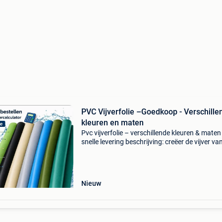
PVC Vijverfolie –Goedkoop - Verschille
kleuren en maten
Pvc vijverfolie – verschillende kleuren & maten 
snelle levering beschrijving: creëer de vijver van
dromen met onze pvc vijverfolie! Verkrijgbaar 
meerdere kleuren, sterk, flexibel en duurza
Nieuw