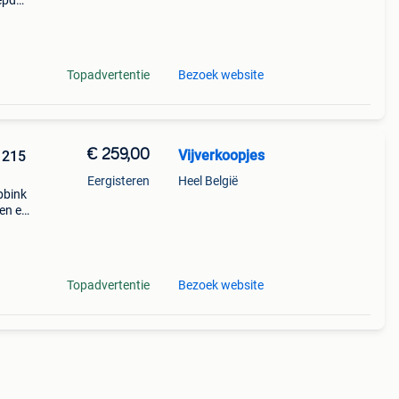
 epdm
en
t
Topadvertentie
Bezoek website
€ 259,00
Vijverkoopjes
 215
Eergisteren
Heel België
bbink
len en
een
us
Topadvertentie
Bezoek website