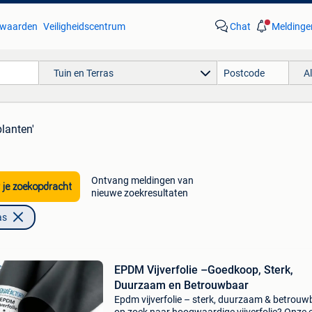
waarden
Veiligheidscentrum
Chat
Meldinge
Tuin en Terras
A
planten'
Ontvang meldingen van
 je zoekopdracht
nieuwe zoekresultaten
as
EPDM Vijverfolie –Goedkoop, Sterk,
Duurzaam en Betrouwbaar
Epdm vijverfolie – sterk, duurzaam & betrouw