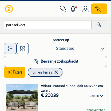
Tuin en Terras
Sorteer op
Alle afstanden…
Bewaar je zoekopdracht
Filters
Tuin en Terras
vidaXL Parasol dubbel dak 449x265 cm
zwart
€ 200,99
Details
Topadvertentie