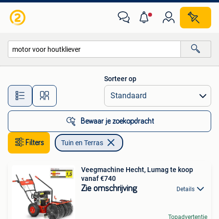
Tuin en Terras
Sorteer op
Alle afstanden…
Bewaar je zoekopdracht
Filters
Tuin en Terras
Veegmachine Hecht, Lumag te koop
vanaf €740
Zie omschrijving
Details
Topadvertentie