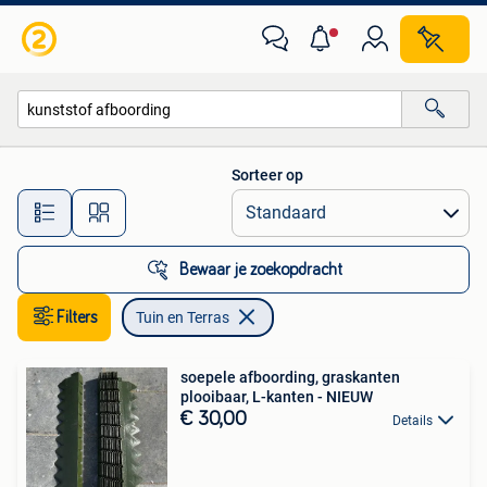
Tuin en Terras
Sorteer op
Alle afstanden…
Bewaar je zoekopdracht
Filters
Tuin en Terras
soepele afboording, graskanten
plooibaar, L-kanten - NIEUW
€ 30,00
Details