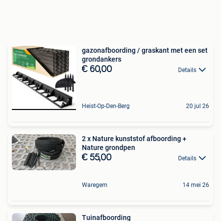
gazonafboording / graskant met een set
grondankers
€ 60,00
Details
Heist-Op-Den-Berg
20 jul 26
2 x Nature kunststof afboording +
Nature grondpen
€ 55,00
Details
Waregem
14 mei 26
Tuinafboording