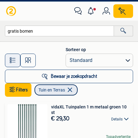
Tuin en Terras
Sorteer op
Alle afstanden…
Bewaar je zoekopdracht
Filters
Tuin en Terras
vidaXL Tuinpalen 1 m metaal groen 10
st
€ 29,30
Details
Topadvertentie