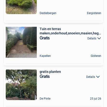
Destelbergen
Eergisteren
Tuin en terras
maken,onderhoud,snoeien,maaien,hagen
scheren
Gratis
Details
Kapellen
Gisteren
gratis planten
Gratis
Details
De Pinte
25 jul 26