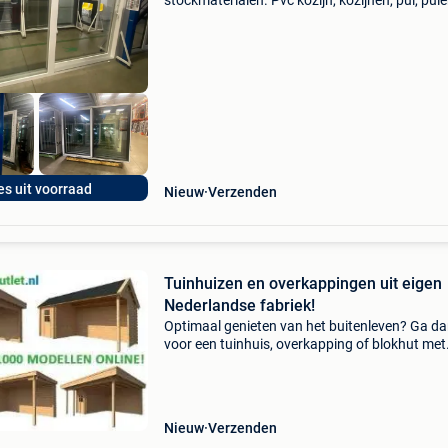
stockmaterialen. Pvc kozijn, kozijnen, pui, puie
raam, ramen, deur, deuren, schuifraam,
schuiframen vliegenramen, blauwe steen dorp
marmercomposiet
es uit voorraad
Nieuw
Verzenden
Tuinhuizen en overkappingen uit eigen
Nederlandse fabriek!
Optimaal genieten van het buitenleven? Ga d
voor een tuinhuis, overkapping of blokhut met
overkapping! Wij hebben meer dan 1000 tuinh
in ons standaard assortiment. Daarnaast bie
we maatwerk
Nieuw
Verzenden