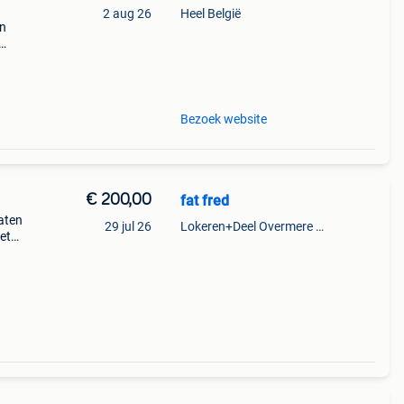
2 aug 26
Heel België
an
uizen
den
Bezoek website
€ 200,00
fat fred
aten
29 jul 26
Lokeren+Deel Overmere En Zele
et