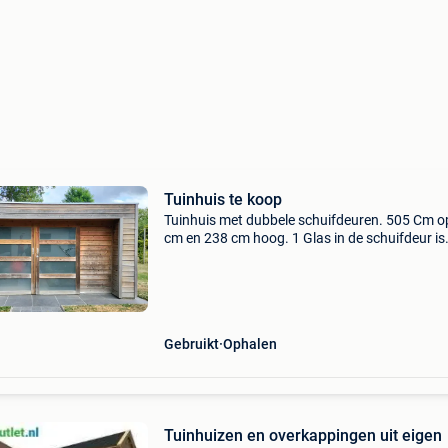
Tuinhuis te koop
Tuinhuis met dubbele schuifdeuren. 505 Cm o
cm en 238 cm hoog. 1 Glas in de schuifdeur is
gebarsten. Dakbedekking is epdm. Het hout k
terug proper gemaakt worden door af te borst
met harde
Gebruikt
Ophalen
Tuinhuizen en overkappingen uit eigen