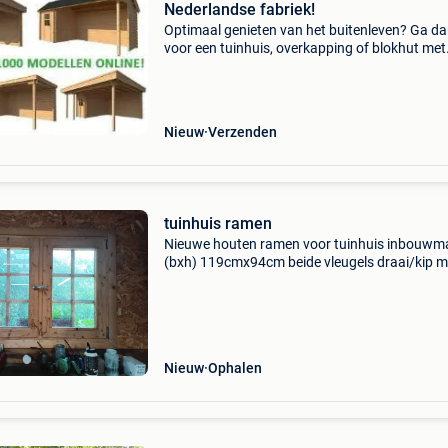
Nederlandse fabriek!
Optimaal genieten van het buitenleven? Ga d
voor een tuinhuis, overkapping of blokhut met
overkapping! Wij hebben meer dan 1000 tuinh
in ons standaard assortiment. Daarnaast bie
we maatwerk
Nieuw
Verzenden
tuinhuis ramen
Nieuwe houten ramen voor tuinhuis inbouwm
(bxh) 119cmx94cm beide vleugels draai/kip m
middenstijl enkel glas zonder klinken 9 stuks
beschikbaar 200€/stuk
Nieuw
Ophalen