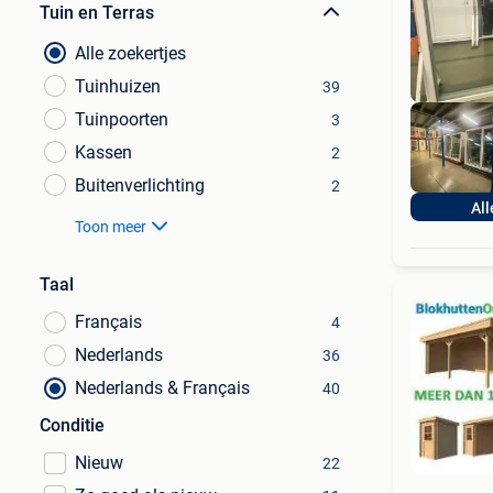
Tuin en Terras
Alle zoekertjes
Tuinhuizen
39
Tuinpoorten
3
Kassen
2
Buitenverlichting
2
All
Toon meer
Taal
Français
4
Nederlands
36
Nederlands & Français
40
Conditie
Nieuw
22