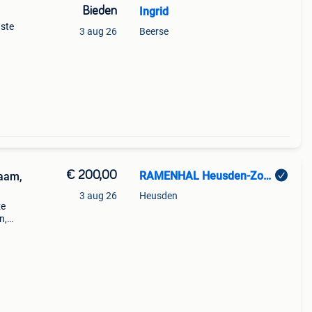
Bieden
Ingrid
aste
3 aug 26
Beerse
x het
€ 200,00
RAMENHAL Heusden-Zolder
raam,
3 aug 26
Heusden
ze
n,
els,