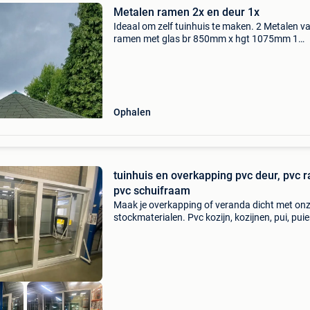
Metalen ramen 2x en deur 1x
Ideaal om zelf tuinhuis te maken. 2 Metalen v
ramen met glas br 850mm x hgt 1075mm 1
metalen deur met glas en 1 pen slot br 850mm
1710mm verdelingen van ramen lopen zelfde
hoogte als van deur
Ophalen
tuinhuis en overkapping pvc deur, pvc 
pvc schuifraam
Maak je overkapping of veranda dicht met on
stockmaterialen. Pvc kozijn, kozijnen, pui, puie
raam, ramen, deur, deuren, schuifraam,
schuiframen vliegenramen, blauwe steen dorp
marmercomposiet