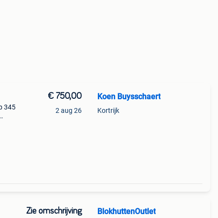
€ 750,00
Koen Buysschaert
p 345
2 aug 26
Kortrijk
an
elen
Zie omschrijving
BlokhuttenOutlet