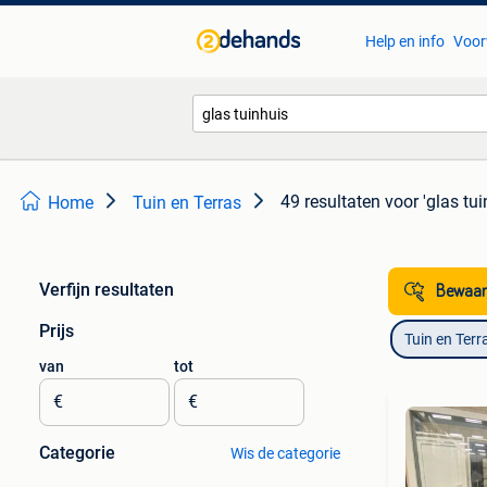
Help en info
Voor
49 resultaten
voor 'glas tui
Home
Tuin en Terras
Verfijn resultaten
Bewaar
Prijs
Tuin en Terr
van
tot
€
€
Categorie
Wis de categorie