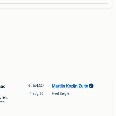
€ 68,40
Martijn Kozijn Zulte
aad
4 aug 26
Heel België
uren.
een
it