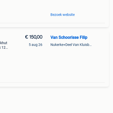
Bezoek website
€ 150,00
Van Schoorisse Filip
okhut
5 aug 26
Nukerke+Deel Van Kluisbergen
x 128
las.