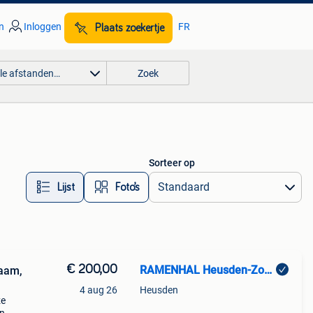
n
Inloggen
FR
Plaats zoekertje
lle afstanden…
Zoek
Sorteer op
Lijst
Foto’s
€ 200,00
RAMENHAL Heusden-Zolder
raam,
4 aug 26
Heusden
ze