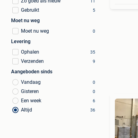
Zo goed als nieuw
11
Gebruikt
5
Moet nu weg
Moet nu weg
0
Levering
Ophalen
35
Verzenden
9
Aangeboden sinds
Vandaag
0
Gisteren
0
Een week
6
Altijd
36