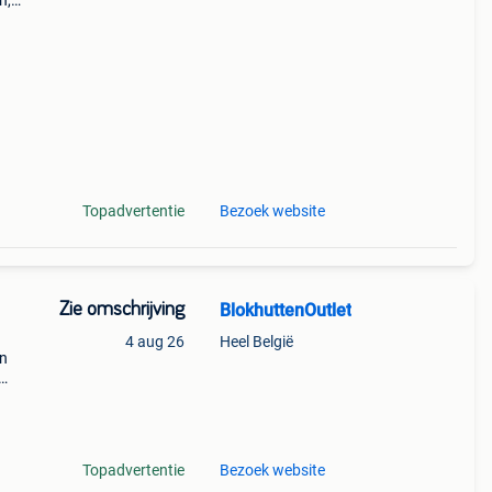
n,
els,
Topadvertentie
Bezoek website
Zie omschrijving
BlokhuttenOutlet
4 aug 26
Heel België
an
uizen
den
Topadvertentie
Bezoek website