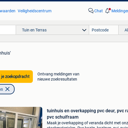
waarden
Veiligheidscentrum
Chat
Meldinge
Tuin en Terras
A
nhuis'
Ontvang meldingen van
 je zoekopdracht
nieuwe zoekresultaten
as
tuinhuis en overkapping pvc deur, pvc 
pvc schuifraam
Maak je overkapping of veranda dicht met on