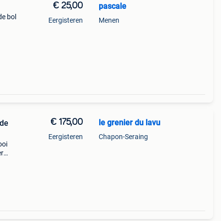
€ 25,00
pascale
de bol
Eergisteren
Menen
€ 175,00
le grenier du lavu
nde
Eergisteren
Chapon-Seraing
ooi
er
ect in