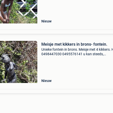
Nieuw
Meisje met kikkers in brons- fontein.
Unieke fontein in brons. Meisje met 4 kikkers. 
0498447030 0495576141 u kan steeds,
vrijblijvend, eens komen kijken. Ook verschille
andere beelden te verkrijgen uit voorraad of
cataloog. Bekij
Nieuw