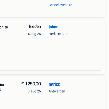
Bezoek website
Bieden
johan
on te
4 aug 26
Herk-De-Stad
€ 1.250,00
mtrizz
ier
d
3 aug 26
Antwerpen