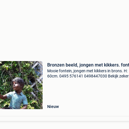
Bronzen beeld, jongen met kikkers. font
Mooie fontein, jongen met kikkers in brons. H:
60cm. 0495 576141 0498447030 Bekijk zeker
onze website: https:www.tuindecojardin.be
Nieuw