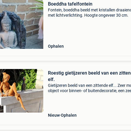
Boeddha tafelfontein
Fontein, boeddha beeld met kristallen draaien
met lichtverlichting. Hoogte ongeveer 30 cm.
Ophalen
Roestig gietijzeren beeld van een zitte
elf.
Gietijzeren beeld van een zittende elf... Zeer m
object voor binnen- of buitendecoratie, een ze
mooie roestige patina. Geeft een heel mooi eff
je bloembed, tuin, binnenplaats, balkon, op me
Nieuw
Ophalen