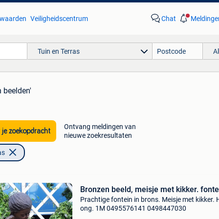
waarden
Veiligheidscentrum
Chat
Meldinge
Tuin en Terras
A
n beelden'
Ontvang meldingen van
 je zoekopdracht
nieuwe zoekresultaten
as
Bronzen beeld, meisje met kikker. fonte
Prachtige fontein in brons. Meisje met kikker. 
ong. 1M 0495576141 0498447030