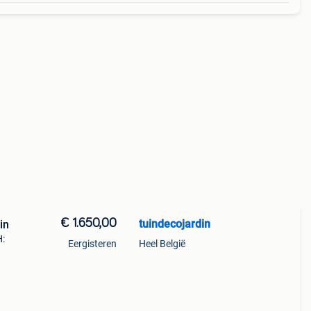
€ 1.650,00
tuindecojardin
in
H:
Eergisteren
Heel België