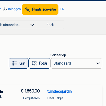
n
Inloggen
FR
Plaats zoekertje
lle afstanden…
Zoek
Sorteer op
Lijst
Foto’s
€ 1.650,00
tuindecojardin
in
H:
Eergisteren
Heel België