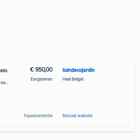
€ 950,00
tuindecojardin
ein.
Eergisteren
Heel België
 ook
Topadvertentie
Bezoek website