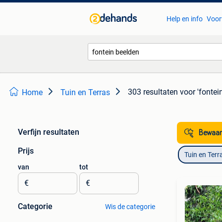
Help en info
Voor
303 resultaten
voor 'fontei
Home
Tuin en Terras
Verfijn resultaten
Bewaar
Prijs
Tuin en Terr
van
tot
€
€
Categorie
Wis de categorie