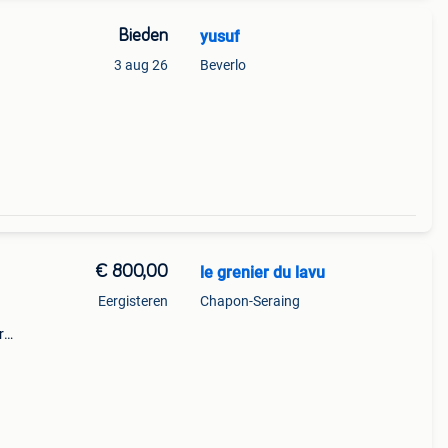
Bieden
yusuf
3 aug 26
Beverlo
€ 800,00
le grenier du lavu
Eergisteren
Chapon-Seraing
r
a. Zal
,