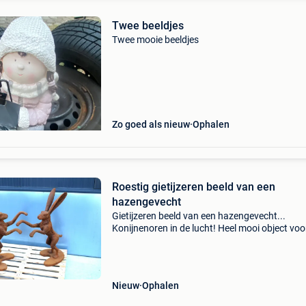
Twee beeldjes
Twee mooie beeldjes
Zo goed als nieuw
Ophalen
Roestig gietijzeren beeld van een
hazengevecht
Gietijzeren beeld van een hazengevecht...
Konijnenoren in de lucht! Heel mooi object voo
buitendecoratie, een heel mooie roestige patin
een heel mooi effect geven in je bloembed, tuin
binnenpl
Nieuw
Ophalen