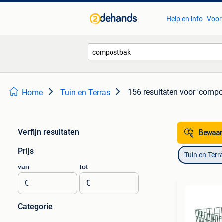
Help en info
Voor
156 resultaten
voor 'compo
Home
Tuin en Terras
Verfijn resultaten
Bewaar
Prijs
Tuin en Terr
van
tot
€
€
Categorie