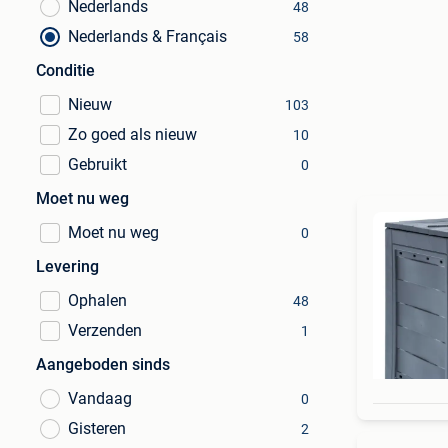
Nederlands
48
Nederlands & Français
58
Conditie
Nieuw
103
Zo goed als nieuw
10
Gebruikt
0
Moet nu weg
Moet nu weg
0
Levering
Ophalen
48
Verzenden
1
Aangeboden sinds
Vandaag
0
Gisteren
2