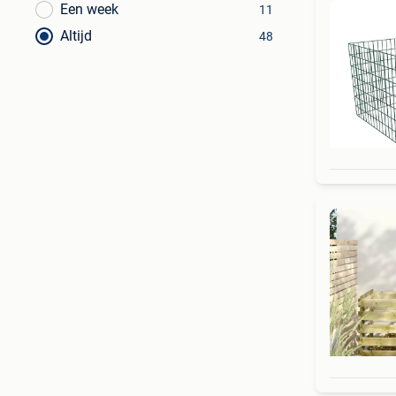
Een week
11
Altijd
48