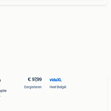
€ 97,99
vidaXL
m
Eergisteren
Heel België
optie
stbak