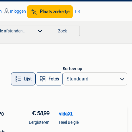
n
Inloggen
FR
Plaats zoekertje
lle afstanden…
Zoek
Sorteer op
Lijst
Foto’s
€ 58,99
vidaXL
70
Eergisteren
Heel België