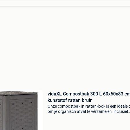
vidaXL Compostbak 300 L 60x60x83 c
kunststof rattan bruin
Onze compostbak in rattan-look is een ideale 
om je organisch afval te verzamelen, inclusief
bladeren, onkruid en gemaaid gras. De compo
is gemaakt van kunststof waardoor hij uv- en
weerbest