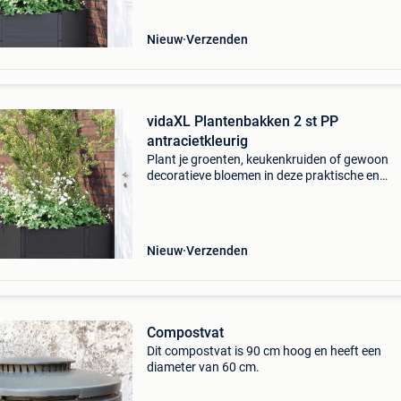
Nieuw
Verzenden
vidaXL Plantenbakken 2 st PP
antracietkleurig
Plant je groenten, keukenkruiden of gewoon
decoratieve bloemen in deze praktische en
duurzame tuinbakken! Ook te gebruiken als
compostbak. Duurzaam en lichtgewicht: de
plantenbak is gemaakt van weerbe
Nieuw
Verzenden
Compostvat
Dit compostvat is 90 cm hoog en heeft een
diameter van 60 cm.