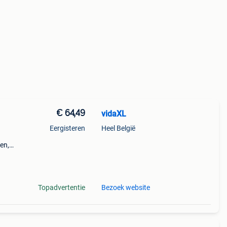
€ 64,49
vidaXL
Eergisteren
Heel België
en,
Topadvertentie
Bezoek website