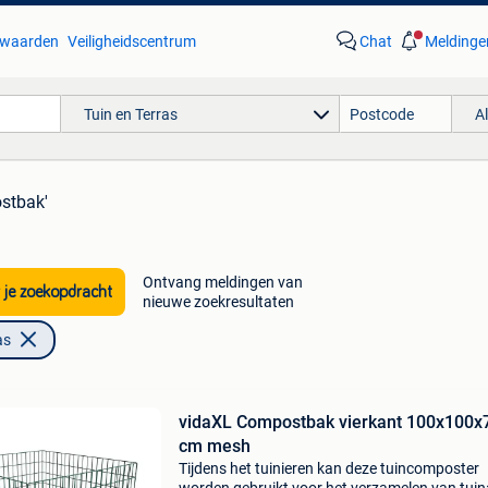
waarden
Veiligheidscentrum
Chat
Meldinge
Tuin en Terras
A
stbak'
Ontvang meldingen van
 je zoekopdracht
nieuwe zoekresultaten
as
vidaXL Compostbak vierkant 100x100x
cm mesh
Tijdens het tuinieren kan deze tuincomposter