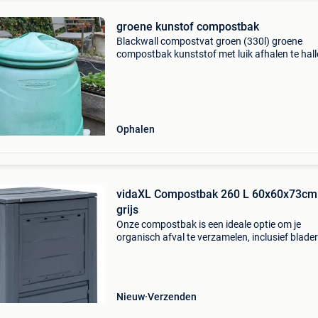
groene kunstof compostbak
Blackwall compostvat groen (330l) groene
compostbak kunststof met luik afhalen te hall
1500
Ophalen
vidaXL Compostbak 260 L 60x60x73cm
grijs
Onze compostbak is een ideale optie om je
organisch afval te verzamelen, inclusief blader
onkruid en gemaaid gras. De compostbak is
gemaakt van kunststof waardoor hij uv- en
weerbestendig is. Hij h
Nieuw
Verzenden