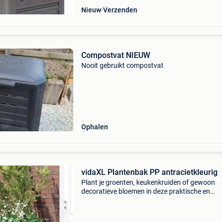
Nieuw
Verzenden
Compostvat NIEUW
Nooit gebruikt compostvat
Ophalen
vidaXL Plantenbak PP antracietkleurig
Plant je groenten, keukenkruiden of gewoon
decoratieve bloemen in deze praktische en
duurzame tuinbak! Ook te gebruiken als
compostbak. Duurzaam en lichtgewicht: de
plantenbak is gemaakt van weerbeste