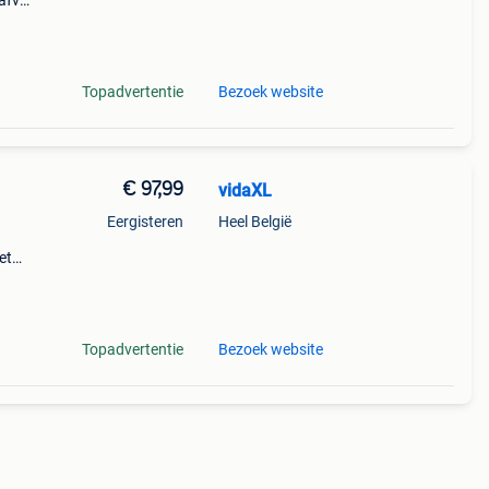
afval,
Topadvertentie
Bezoek website
€ 97,99
vidaXL
Eergisteren
Heel België
et
leen
rdt
Topadvertentie
Bezoek website