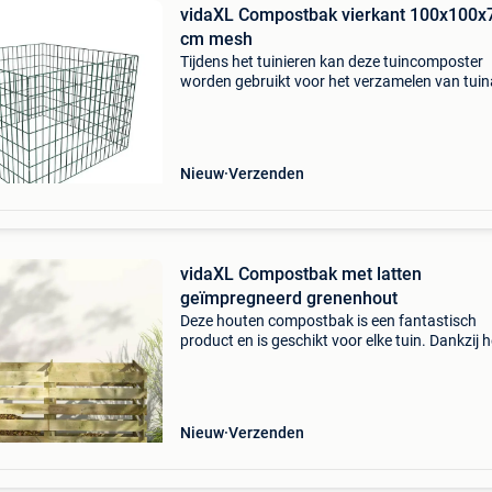
vidaXL Compostbak vierkant 100x100x
cm mesh
Tijdens het tuinieren kan deze tuincomposter
worden gebruikt voor het verzamelen van tuin
zoals bladeren, onkruid en gemaaid gras. Ons
product is een praktische compostbak van
hoogwaardig materi
Nieuw
Verzenden
vidaXL Compostbak met latten
geïmpregneerd grenenhout
Deze houten compostbak is een fantastisch
product en is geschikt voor elke tuin. Dankzij h
ontwerp met latten is deze compostbak niet al
handig om tuinafval in op te bergen, maar wo
het afval
Nieuw
Verzenden