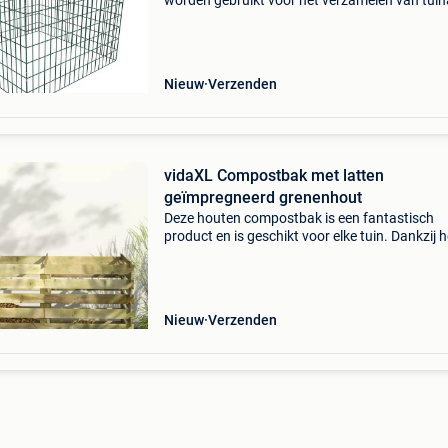
worden gebruikt voor het verzamelen van tuin
zoals bladeren, onkruid en gemaaid gras. Ons
product is een praktische compostbak van
hoogwaardig materi
Nieuw
Verzenden
vidaXL Compostbak met latten
geïmpregneerd grenenhout
Deze houten compostbak is een fantastisch
product en is geschikt voor elke tuin. Dankzij h
ontwerp met latten is deze compostbak niet al
handig om tuinafval in op te bergen, maar wo
het afval
Nieuw
Verzenden