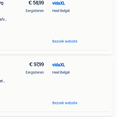
€ 58,99
vidaXL
70
Eergisteren
Heel België
afval,
Bezoek website
€ 97,99
vidaXL
Eergisteren
Heel België
et
leen
rdt
Bezoek website