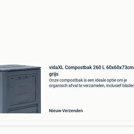
vidaXL Compostbak 260 L 60x60x73cm
grijs
Onze compostbak is een ideale optie om je
organisch afval te verzamelen, inclusief blader
onkruid en gemaaid gras. De compostbak is
gemaakt van kunststof waardoor hij uv- en
weerbestendig is. Hij h
Nieuw
Verzenden