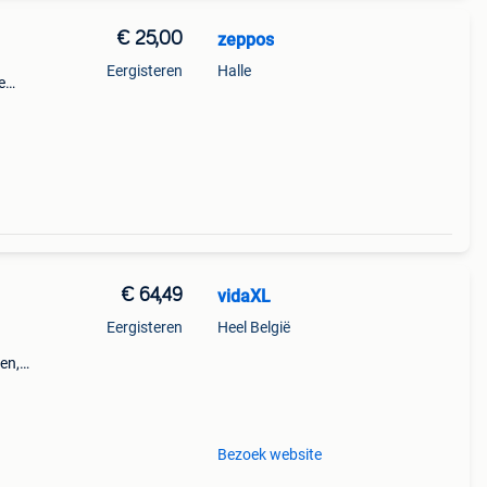
€ 25,00
zeppos
Eergisteren
Halle
e
€ 64,49
vidaXL
Eergisteren
Heel België
en,
Bezoek website