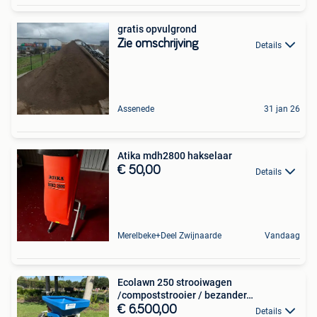
gratis opvulgrond
Zie omschrijving
Details
Assenede
31 jan 26
Atika mdh2800 hakselaar
€ 50,00
Details
Merelbeke+Deel Zwijnaarde
Vandaag
Ecolawn 250 strooiwagen
/compoststrooier / bezander…
€ 6.500,00
Details