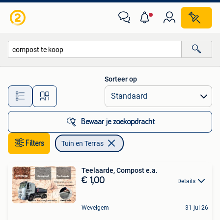
Tuin en Terras
Sorteer op
Alle afstanden…
Bewaar je zoekopdracht
Filters
Tuin en Terras
Teelaarde, Compost e.a.
€ 1,00
Details
Wevelgem
31 jul 26