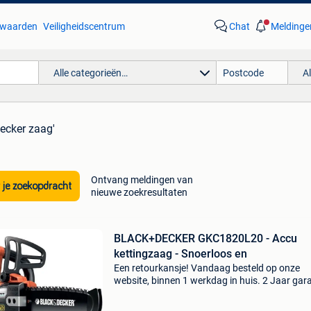
waarden
Veiligheidscentrum
Chat
Meldinge
Alle categorieën…
A
decker zaag'
Ontvang meldingen van
 je zoekopdracht
nieuwe zoekresultaten
BLACK+DECKER GKC1820L20 - Accu
kettingzaag - Snoerloos en
Een retourkansje! Vandaag besteld op onze
website, binnen 1 werkdag in huis. 2 Jaar gara
Gratis verzending boven de €20. Beperkte
voorraad. Niet tevreden? Retourneren kan gra