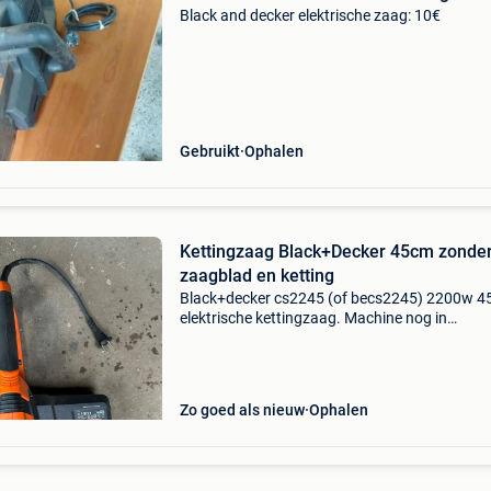
Black and decker elektrische zaag: 10€
Gebruikt
Ophalen
Kettingzaag Black+Decker 45cm zonde
zaagblad en ketting
Black+decker cs2245 (of becs2245) 2200w 
elektrische kettingzaag. Machine nog in
nieuwstaat, maar zaagblad en de ketting
ontbreken om ermee te kunnen zagen, dit kan
apart aangekocht worden.
Zo goed als nieuw
Ophalen