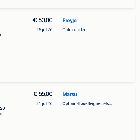
€ 50,00
Freyja
25 jul 26
Galmaarden
n
el
is
€ 55,00
Marsu
31 jul 26
Ophain-Bois-Seigneur-Isaac
028
het
 de
agen