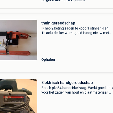
Zo goed als nieuw
Ophalen
thuin gereedschap
Ik heb 2 keting zagen te koop 1 stihl e 14 en
1black+decker werkt goed is nog nieuw met
rezerver keting de stil werkt ook maar moet
gesmeerd worden. Bijden zijn op electriek ik b
gestopt met thuinwe
Ophalen
Elektrisch handgereedschap
Bosch pks54 handcirkelzaag. Werkt goed. Ide
voor het zagen van hout en plaatmateriaal.
Vraagprijs: €50 black & decker kw725
schaafmachine goed werkende machine.klaar
gebruik. Vraagpri