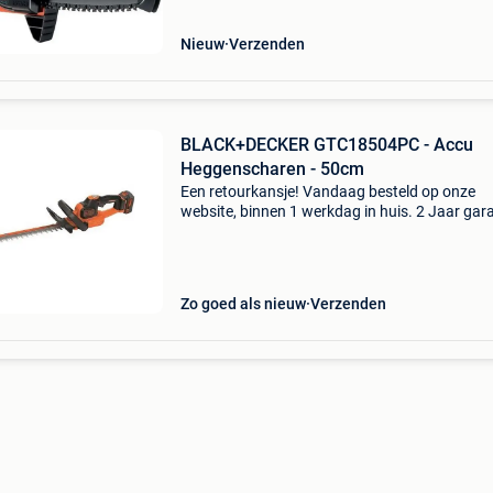
binnen 30 da
Nieuw
Verzenden
BLACK+DECKER GTC18504PC - Accu
Heggenscharen - 50cm
Een retourkansje! Vandaag besteld op onze
website, binnen 1 werkdag in huis. 2 Jaar gara
Gratis verzending boven de €20. Beperkte
voorraad. Niet tevreden? Retourneren kan gra
binnen 30 da
Zo goed als nieuw
Verzenden