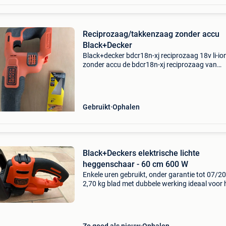
Reciprozaag/takkenzaag zonder accu
Black+Decker
Black+decker bdcr18n-xj reciprozaag 18v li-io
zonder accu de bdcr18n-xj reciprozaag van
black+decker is ideaal voor het multifunctione
zagen van hout, metaal en kunststof. De zaag 
erg handig in
Gebruikt
Ophalen
Black+Deckers elektrische lichte
heggenschaar - 60 cm 600 W
Enkele uren gebruikt, onder garantie tot 07/2
2,70 kg blad met dubbele werking ideaal voor 
zagen van takken van 25 mm, met de zaag op
punt van het blad kunt u takken van 35 mm z