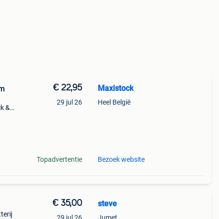
€ 22,95
Maxistock
Cm
29 jul 26
Heel België
ck &
Topadvertentie
Bezoek website
€ 35,00
steve
erij
29 jul 26
Jumet