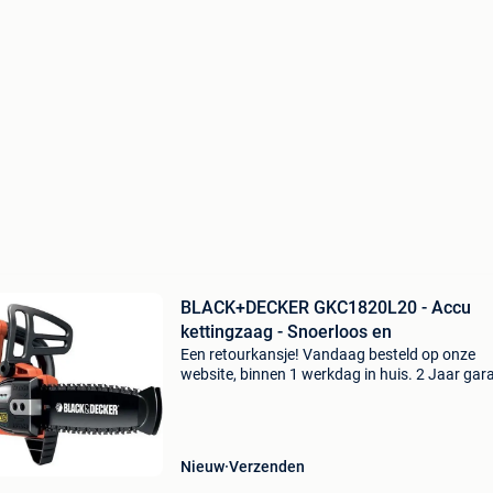
BLACK+DECKER GKC1820L20 - Accu
kettingzaag - Snoerloos en
Een retourkansje! Vandaag besteld op onze
website, binnen 1 werkdag in huis. 2 Jaar gara
Gratis verzending boven de €20. Beperkte
voorraad. Niet tevreden? Retourneren kan gra
binnen 30 da
Nieuw
Verzenden