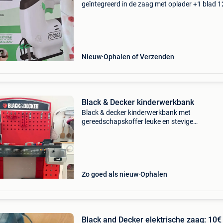
geïntegreerd in de zaag met oplader +1 blad 1
lithium
Nieuw
Ophalen of Verzenden
Black & Decker kinderwerkbank
Black & decker kinderwerkbank met
gereedschapskoffer leuke en stevige
kinderwerkbank van black & decker, ideaal voo
kleine handige harry’s. Wordt geleverd met ee
uitgebreide gereedschapskoff
Zo goed als nieuw
Ophalen
Black and Decker elektrische zaag: 10€