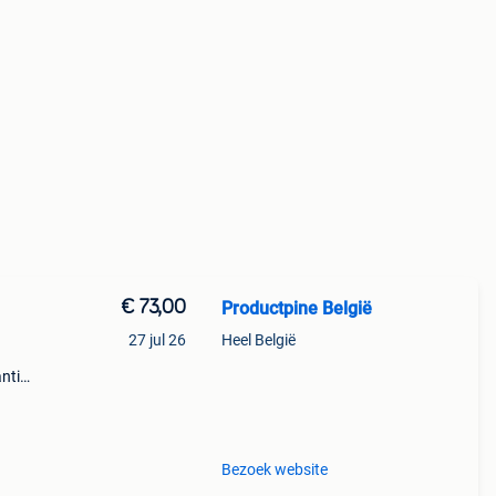
€ 73,00
Productpine België
27 jul 26
Heel België
ntie.
tis
Bezoek website