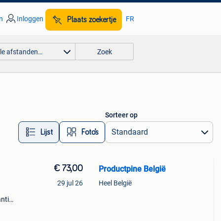
n
Inloggen
FR
Plaats zoekertje
lle afstanden…
Zoek
Sorteer op
Lijst
Foto’s
€ 73,00
Productpine België
29 jul 26
Heel België
ntie.
tis