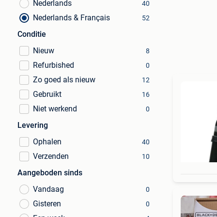
Nederlands
40
Nederlands & Français
52
Conditie
Nieuw
8
Refurbished
0
Zo goed als nieuw
12
Gebruikt
16
Niet werkend
0
Levering
Ophalen
40
Verzenden
10
Aangeboden sinds
Vandaag
0
Gisteren
0