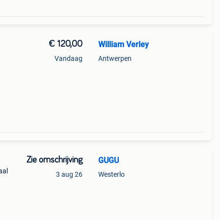
€ 120,00
William Verley
Vandaag
Antwerpen
en
Zie omschrijving
GUGU
aal
3 aug 26
Westerlo
 voor