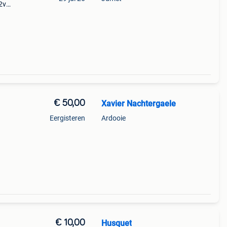
2v
€ 50,00
Xavier Nachtergaele
Eergisteren
Ardooie
r
n
€ 10,00
Husquet