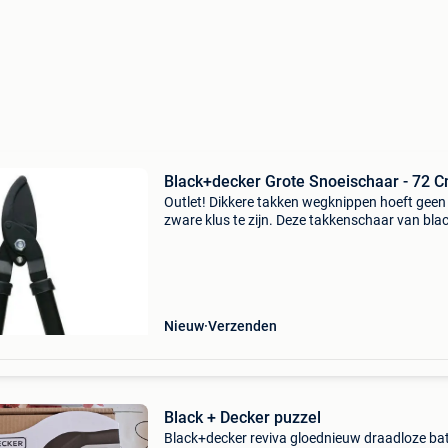
Black+decker Grote Snoeischaar - 72 
Outlet! Dikkere takken wegknippen hoeft geen
zware klus te zijn. Deze takkenschaar van bla
decker heeft een snijcapaciteit van 38 mm,
waardoor je zonder moeite stevige takken en
twijgen in één
Nieuw
Verzenden
Black + Decker puzzel
Black+decker reviva gloednieuw draadloze batt