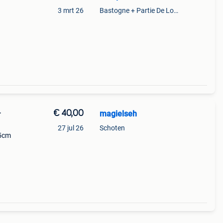
3 mrt 26
Bastogne + Partie De Longchamps Et Sibret
€ 40,00
magielseh
r
27 jul 26
Schoten
45cm
 wel