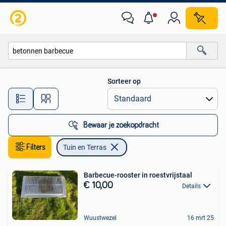
Tuin en Terras
Sorteer op
Alle afstanden…
Bewaar je zoekopdracht
Filters
Tuin en Terras
Barbecue-rooster in roestvrijstaal
€ 10,00
Details
Wuustwezel
16 mrt 25