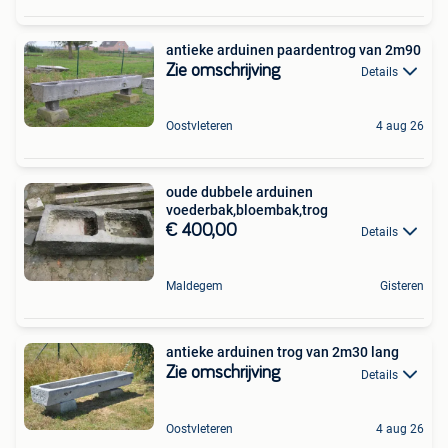
antieke arduinen paardentrog van 2m90
Zie omschrijving
Details
Oostvleteren
4 aug 26
oude dubbele arduinen
voederbak,bloembak,trog
€ 400,00
Details
Maldegem
Gisteren
antieke arduinen trog van 2m30 lang
Zie omschrijving
Details
Oostvleteren
4 aug 26