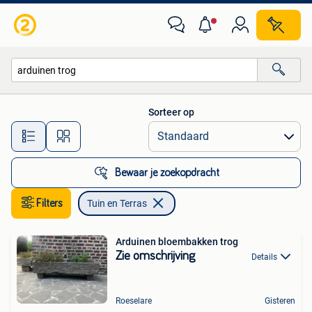
Tuin en Terras
Sorteer op
Alle afstanden…
Bewaar je zoekopdracht
Filters
Tuin en Terras
Arduinen bloembakken trog
Zie omschrijving
Details
Roeselare
Gisteren