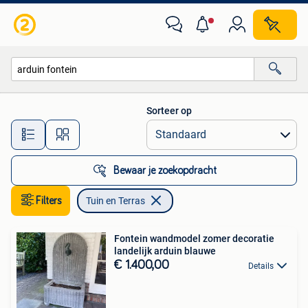
Tuin en Terras
Sorteer op
Alle afstanden…
Bewaar je zoekopdracht
Filters
Tuin en Terras
Fontein wandmodel zomer decoratie
landelijk arduin blauwe
€ 1.400,00
Details