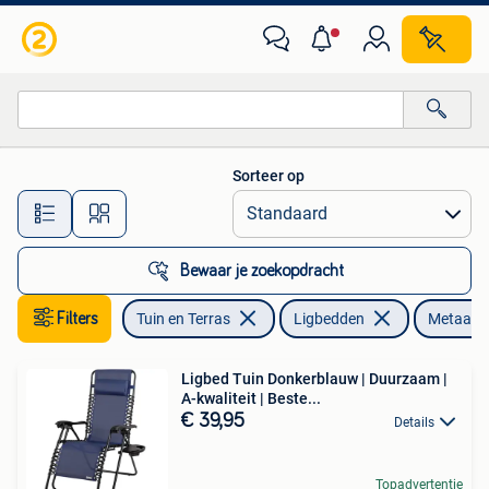
Ligbedden
Sorteer op
Alle afstanden…
Bewaar je zoekopdracht
Filters
Tuin en Terras
Ligbedden
Metaal
Ligbed Tuin Donkerblauw | Duurzaam |
A-kwaliteit | Beste...
€ 39,95
Details
Topadvertentie