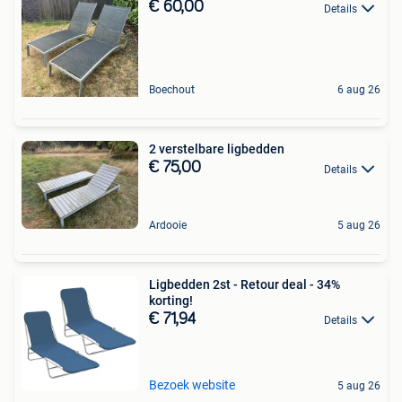
€ 60,00
Details
Boechout
6 aug 26
2 verstelbare ligbedden
€ 75,00
Details
Ardooie
5 aug 26
Ligbedden 2st - Retour deal - 34%
korting!
€ 71,94
Details
Bezoek website
5 aug 26