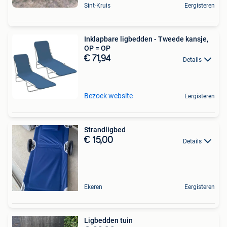
Sint-Kruis
Eergisteren
Inklapbare ligbedden - Tweede kansje,
OP = OP
€ 71,94
Details
Bezoek website
Eergisteren
Strandligbed
€ 15,00
Details
Ekeren
Eergisteren
Ligbedden tuin