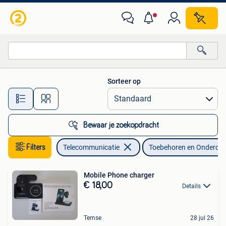
Mobiele telefoons | Toebehoren en Onderdelen
Sorteer op
Alle afstanden…
Bewaar je zoekopdracht
Filters
Telecommunicatie
Toebehoren en Onderdel
Mobile Phone charger
€ 18,00
Details
Temse
28 jul 26