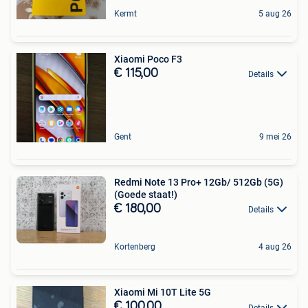
Kermt
5 aug 26
Xiaomi Poco F3
€ 115,00
Details
Gent
9 mei 26
Redmi Note 13 Pro+ 12Gb/ 512Gb (5G)
(Goede staat!)
€ 180,00
Details
Kortenberg
4 aug 26
Xiaomi Mi 10T Lite 5G
€ 100,00
Details