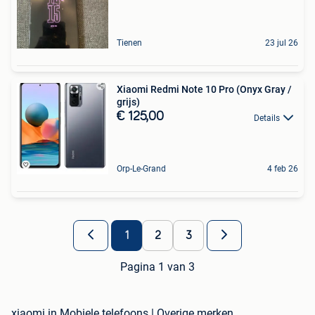
Tienen
23 jul 26
Xiaomi Redmi Note 10 Pro (Onyx Gray /
grijs)
€ 125,00
Details
Orp-Le-Grand
4 feb 26
1
2
3
Pagina 1 van 3
xiaomi in Mobiele telefoons | Overige merken