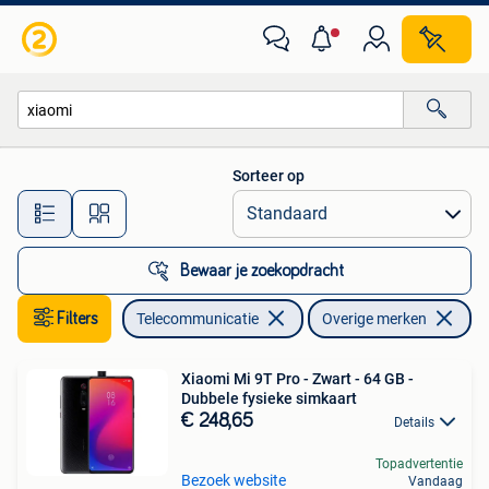
Mobiele telefoons | Overige merken
Sorteer op
Alle afstanden…
Bewaar je zoekopdracht
Filters
Telecommunicatie
Overige merken
Ve
Xiaomi Mi 9T Pro - Zwart - 64 GB -
Dubbele fysieke simkaart
€ 248,65
Details
Topadvertentie
Bezoek website
Vandaag