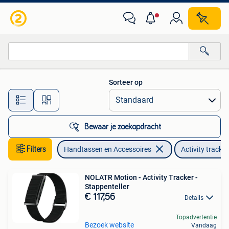
Activity trackers
Sorteer op
Alle afstanden…
Bewaar je zoekopdracht
Filters
Handtassen en Accessoires
Activity tracke
NOLATR Motion - Activity Tracker -
Stappenteller
€ 117,56
Details
Topadvertentie
Bezoek website
Vandaag