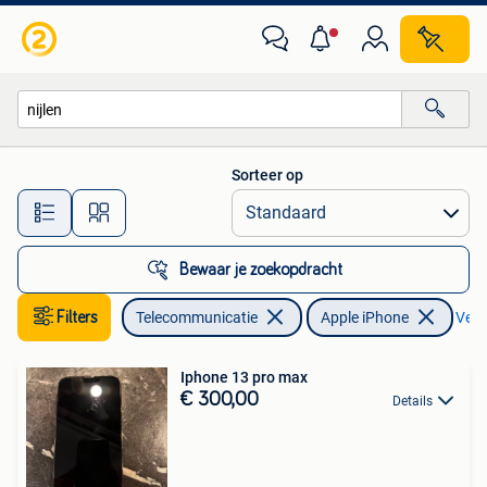
Mobiele telefoons | Apple iPhone
Sorteer op
Alle afstanden…
Bewaar je zoekopdracht
Filters
Telecommunicatie
Apple iPhone
Verwi
Iphone 13 pro max
€ 300,00
Details